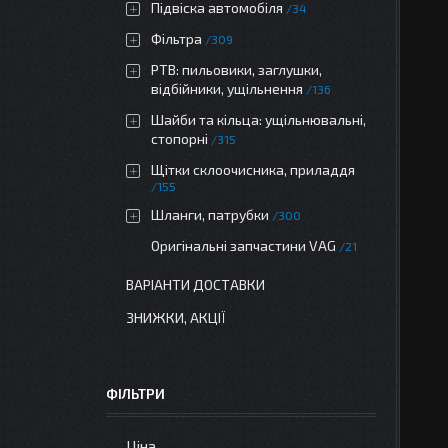
Підвіска автомобіля
34
Фільтра
309
РТВ: пильовики, заглушки,
відбійники, ущільнення
136
Шайби та кільца: ущільнювальні,
стопорні
315
Щітки склоочисника, приладдя
155
Шланги, патрубки
300
Оригінальні запчастини VAG
21
ВАРІАНТИ ДОСТАВКИ
ЗНИЖКИ, АКЦІЇ
ФІЛЬТРИ
Ціна