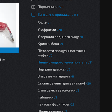
Підшипники
28
Вантажне приладдя
133
Бачки
2
Діафрагми
20
Дзеркала заднього виду
8
Кришки бака
9
Пістолети продувні вантажні,
муфти
6
8 м
Пневмо-підключення причепа
11
Підігріви дзеркал
2
Витратні матеріали
8
Стяжні ремені (для вантажу)
20
Сітки свічки автономки
3
Таблички
1
Тентова фурнітура
29
Шланг підкачки
5