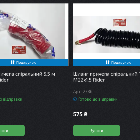
Подарунок
Подарунок
ичепа спіральний 5.5 м
Шланг причепа спіральний 
ider
М22x1.5 Rider
2386
о відправки
Готово до відправки
575 ₴
пити
Купити