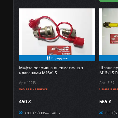
Подарунок
Муфта розривна пневматична з
Шланг пр
клапанами М16х1.5
М16x1.5 R
12213
5157
Немає в наявності
Немає в на
450 ₴
565 ₴
+380 (67) 185-40-40
+380 (6