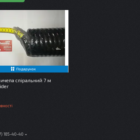
Подарунок
ичепа спіральний 7 м
ider
явності
7) 185-40-40