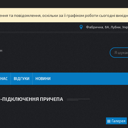
ня та повідомлення, оскільки за її графіком роботи сьогодні вихі
Фабрична, 6А, Лубни, Укр
ин
 НАС
ВІДГУКИ
НОВИНИ
-ПІДКЛЮЧЕННЯ ПРИЧЕПА
Галерея