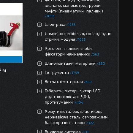
клапани, манометри, трубки,
муфти (пневматичні, паливні)
1856
Електрика
1235
Лампи автомобільні, світлодіодні:
стрічки, модуля
1053
Кріплення: кліпси, скоби,
фіксатори, накінечники
563
Шиномонтажні матеріали
380
7 м
Інструменти
1739
Витратні матеріали
633
Габаритні ліхтарі, ліхтарі LED,
додаткові ліхтарі, ДХО,
протитуманки.
404
Хомути металеві, пластикові,
нержавіюча сталь, самозажимні,
багаторазові, стяжні
322
Вихлопна система
311