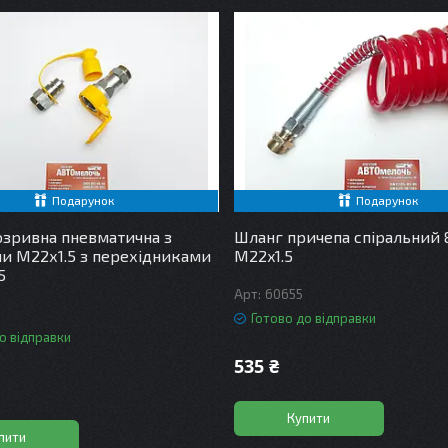
Подарунок
Подарунок
зривна пневматична з
Шланг причепа спіральний 
и М22х1.5 з перехідниками
М22x1.5
5
60655
Готово до відправки
о відправки
535 ₴
Купити
пити