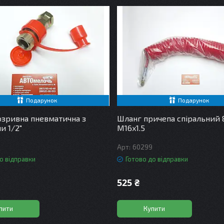
Подарунок
Подарунок
зривна пневматична з
Шланг причепа спіральний 
и 1/2"
М16x1.5
60299
о відправки
Готово до відправки
525 ₴
пити
Купити