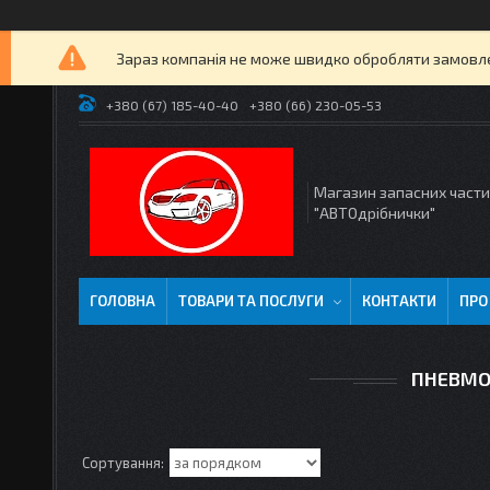
Зараз компанія не може швидко обробляти замовлен
+380 (67) 185-40-40
+380 (66) 230-05-53
Магазин запасних част
"АВТОдрібнички"
ГОЛОВНА
ТОВАРИ ТА ПОСЛУГИ
КОНТАКТИ
ПРО
ПНЕВМО