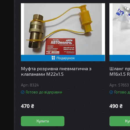
Подарунок
Муфта розривна пневматична з
Шланг пр
клапанами М22х1.5
М16x1.5 R
8324
57653
Готово до відправки
Готово д
470 ₴
490 ₴
Купити
Ку