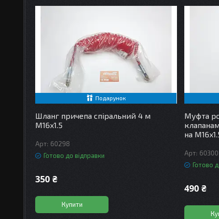
Подарунок
Шланг причепа спіральний 4 м
Муфта ро
М16x1.5
клапанам
на М16x1.
60298
60300
Готово до відправки
Готово д
350 ₴
490 ₴
Купити
Ку