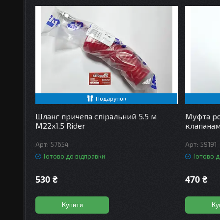
Подарунок
Шланг причепа спіральний 5.5 м
Муфта ро
М22x1.5 Rider
клапанам
57654
59191
Готово до відправки
Готово д
530 ₴
470 ₴
Купити
Ку