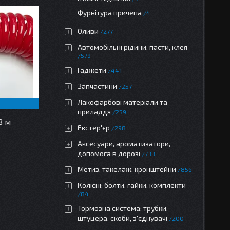
Фурнітура причепа
4
Оливи
277
Автомобільні рідини, пасти, клея
579
Гаджети
441
Запчастини
257
Лакофарбові матеріали та
приладдя
259
8 м
Екстер'єр
298
Аксесуари, ароматизатори,
допомога в дорозі
733
Метиз, такелаж, кронштейни
856
Колісні: болти, гайки, комплекти
84
Тормозна система: трубки,
штуцера, скоби, з'єднувачі
200