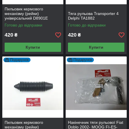
Пильовик кермового
механізму (рейки)
Тяга рульова Transporter 4
універсальний D8901E
Delphi TA1882
Autofren
Готово до відправки
Готово до відправки
420
420
₴
₴
Купити
Купити
Подарунок
Подарунок
Пильовик кермового
Накінечник тяги рульової Fiat
механізму (рейки)
Doblo 2002- MOOG FI-ES-