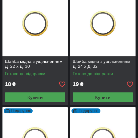
Шайба мідна з ущільненням
Шайба мідна з ущільненням
Д=22 х Д=30
Д=24 х Д=32
Готово до відправки
Готово до відправки
18
19
₴
₴
Купити
Купити
Подарунок
Подарунок