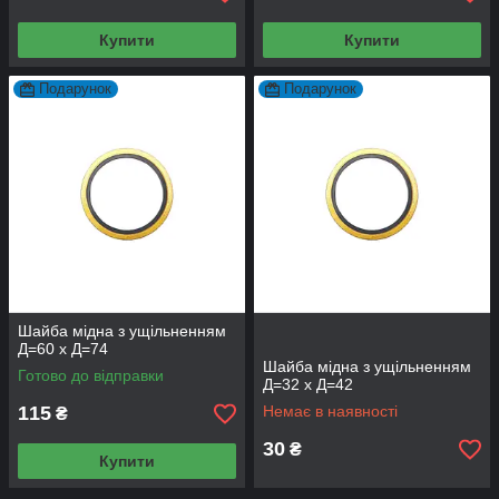
Купити
Купити
Подарунок
Подарунок
Шайба мідна з ущільненням
Д=60 х Д=74
Шайба мідна з ущільненням
Готово до відправки
Д=32 х Д=42
115
Немає в наявності
₴
30
₴
Купити