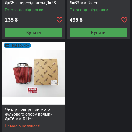
Д=35 з перехідником Д=28
Д=63 мм Rider
мм
Готово до відправки
Готово до відправки
135
495
₴
₴
Купити
Купити
Подарунок
Фільтр повітряний мото
нульового опору прямий
Д=76 мм Rider
Немає в наявності