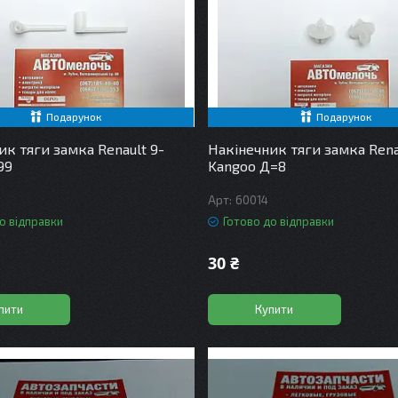
Подарунок
Подарунок
ик тяги замка Renault 9-
Накінечник тяги замка Rena
99
Kangoo Д=8
60014
о відправки
Готово до відправки
30 ₴
пити
Купити