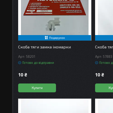
Подарунок
Скоба тяги замка іномарки
Скоба тя
58201
57883
Готово до відправки
Готово д
10 ₴
10 ₴
Купити
Ку