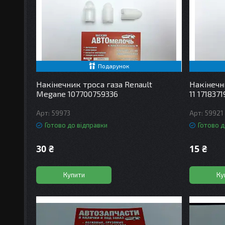
Подарунок
Накінечник троса газа Renault
Накінечн
Megane 107700759336
11 1718371
59973
59921
Готово до відправки
Готово д
30 ₴
15 ₴
Купити
Ку