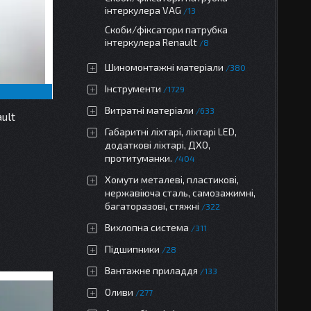
інтеркулера VAG
13
Скоби/фіксатори патрубка
інтеркулера Renault
8
Шиномонтажні матеріали
380
Інструменти
1729
Витратні матеріали
633
ult
Габаритні ліхтарі, ліхтарі LED,
додаткові ліхтарі, ДХО,
протитуманки.
404
Хомути металеві, пластикові,
нержавіюча сталь, самозажимні,
багаторазові, стяжні
322
Вихлопна система
311
Підшипники
28
Вантажне приладдя
133
Оливи
277