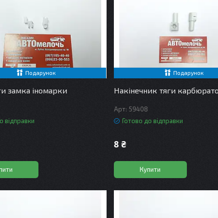
Подарунок
Подарунок
ги замка іномарки
Накінечник тяги карбюрат
59408
о відправки
Готово до відправки
8 ₴
пити
Купити