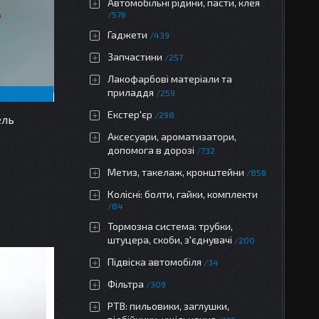
Автомобільні рідини, пасти, клея
576
Гаджети
439
Запчастини
257
Лакофарбові матеріали та
приладдя
259
Екстер'єр
298
ель
Аксесуари, ароматизатори,
допомога в дорозі
732
Метиз, такелаж, кронштейни
856
Колісні: болти, гайки, комплекти
84
Тормозна система: трубки,
штуцера, скоби, з'єднувачі
200
Підвіска автомобіля
34
Фільтра
309
РТВ: пильовики, заглушки,