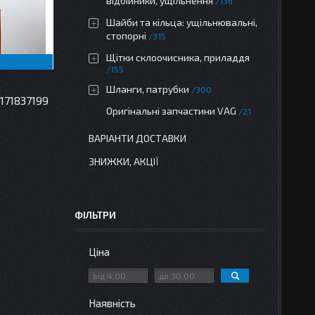
відбійники, ущільнення
136
Шайби та кільца: ущільнювальні,
стопорні
315
Щітки склоочисника, приладдя
155
,
Шланги, патрубки
300
 171837199
Оригінальні запчастини VAG
21
ВАРІАНТИ ДОСТАВКИ
ЗНИЖКИ, АКЦІЇ
ФІЛЬТРИ
Ціна
Наявність