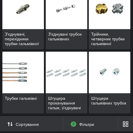
З'єднувачі,
З'єднувачі трубок
Трійники,
перехідники
гальмівних
четверник трубки
трубки гальмівної
гальмівної
(зовнішня різьба)
Трубки гальмівні
Штуцера
Штуцери
прокачування
гальмівних трубок
гальм, з'єднувачі
Сортування
0
Фільтри