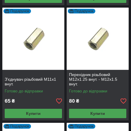
Подарунок
Подарунок
Перехідник різьбовий
З'єднувач різьбовий М11х1
М12х1.25 внут. - М12х1.5
внут.
внут.
Готово до відправки
Готово до відправки
65
80
₴
₴
Купити
Купити
Подарунок
Подарунок