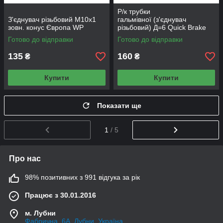
Р/к трубки
З'єднувач різьбовий М10х1
гальмівної (з'єднувач
зовн. конус Європа WP
різьбовий) Д=6 Quick Brake
Готово до відправки
Готово до відправки
135
160
₴
₴
Купити
Купити
Показати ще
1
/ 5
Про нас
98% позитивних з 991 відгука за рік
Працює з 30.01.2016
м. Лубни
Фабрична, 6А, Лубни, Україна