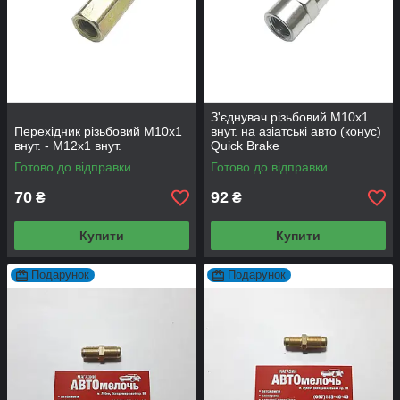
З'єднувач різьбовий М10х1
Перехідник різьбовий М10х1
внут. на азіатські авто (конус)
внут. - М12х1 внут.
Quick Brake
Готово до відправки
Готово до відправки
70
92
₴
₴
Купити
Купити
Подарунок
Подарунок