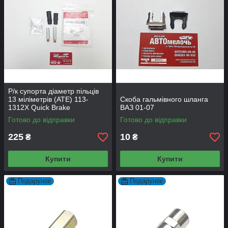
Р/к супорта діаметр пільців
13 міліметрів (ATE) 113-
Скоба гальмівного шланга
1312X Quick Brake
ВАЗ 01-07
Готово до відправки
Готово до відправки
225
10
₴
₴
Купити
Купити
Подарунок
Подарунок