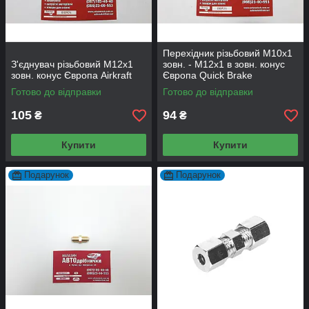
Перехідник різьбовий М10х1
З'єднувач різьбовий М12х1
зовн. - М12х1 в зовн. конус
зовн. конус Європа Airkraft
Європа Quick Brake
Готово до відправки
Готово до відправки
105
94
₴
₴
Купити
Купити
Подарунок
Подарунок