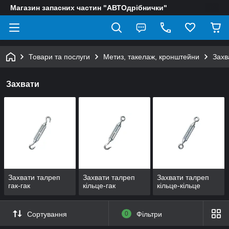
Магазин запасних частин "АВТОдрібнички"
Товари та послуги
Метиз, такелаж, кронштейни
Захв
Захвати
Захвати талреп
Захвати талреп
Захвати талреп
гак-гак
кільце-гак
кільце-кільце
Сортування
0
Фільтри