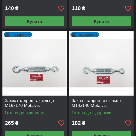
140
110
₴
₴
Купити
Купити
Подарунок
Подарунок
Захват талреп гак-кільце
Захват талреп гак-кільце
М16х170 Metalvis
М14х140 Metalvis
Готово до відправки
Готово до відправки
265
182
₴
₴