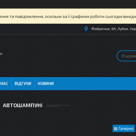
ня та повідомлення, оскільки за її графіком роботи сьогодні вихі
Фабрична, 6А, Лубни, Укр
ин
 НАС
ВІДГУКИ
НОВИНИ
АВТОШАМПУНІ
Галерея