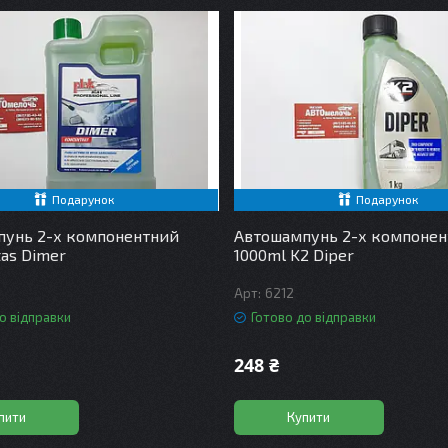
Подарунок
Подарунок
пунь 2-х компонентний
Автошампунь 2-х компоне
tas Dimer
1000ml K2 Diper
6212
о відправки
Готово до відправки
248 ₴
пити
Купити