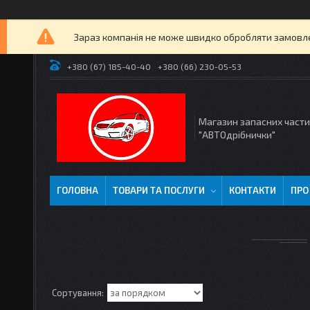
Зараз компанія не може швидко обробляти замовлен
+380 (67) 185-40-40
+380 (66) 230-05-53
Магазин запасних част
"АВТОдрібнички"
ГОЛОВНА
ТОВАРИ ТА ПОСЛУГИ
КОНТАКТИ
ПРО