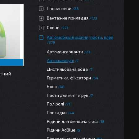
Підшипники
28
Вантажне приладдя
133
Оливи
277
Автомобільні рідини, пасти, клея
579
Автоконсерванти
23
Автошампуні
7
Дистильована вода
7
нтний
Герметики, фіксатори
64
Клея
48
Пасти для миття рук
7
Поліролі
71
Присадки
44
Рідини для омивача скла
18
Рідини AdBlue
5
Охолоджувальні рідини
57