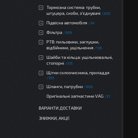
Тормозна система: трубки,
штуцера, скоби, з'єднувачі
200
Підвіска автомобіля
34
Фільтра
309
РТВ: пильовики, заглушки,
відбійники, ущільнення
136
Шайби та кільца: ущільнювальні,
стопорні
315
Щітки склоочисника, приладдя
155
Шланги, патрубки
300
Оригінальні запчастини VAG
21
ВАРІАНТИ ДОСТАВКИ
ЗНИЖКИ, АКЦІЇ