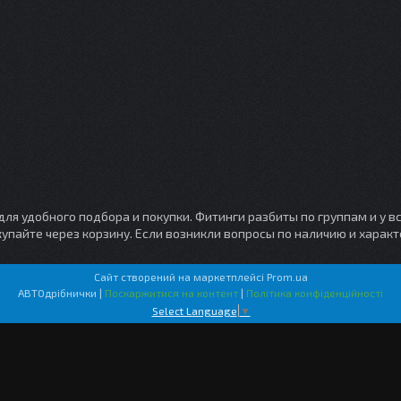
я удобного подбора и покупки. Фитинги разбиты по группам и у вс
купайте через корзину. Если возникли вопросы по наличию и харак
Сайт створений на маркетплейсі
Prom.ua
АВТОдрібнички |
Поскаржитися на контент
|
Політика конфіденційності
Select Language
▼