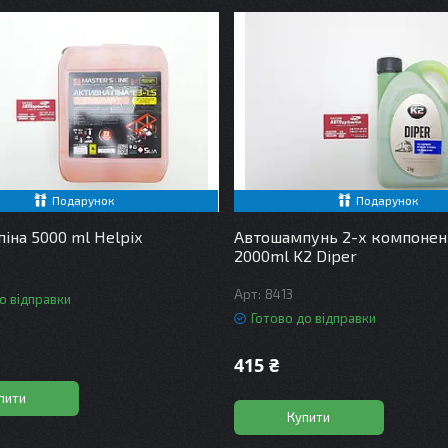
Подарунок
Подарунок
піна 5000 ml Helpix
Автошампунь 2-х компоне
2000ml K2 Diper
8413
о відправки
Готово до відправки
415 ₴
пити
Купити