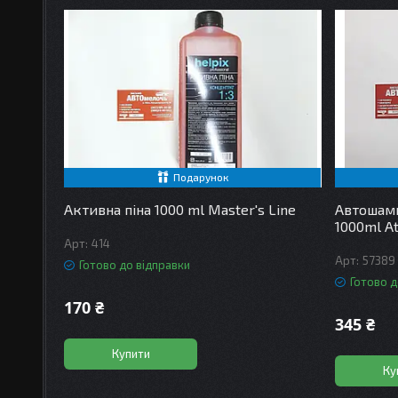
Подарунок
Активна піна 1000 ml Master's Line
Автошам
1000ml A
414
57389
Готово до відправки
Готово д
170 ₴
345 ₴
Купити
Ку