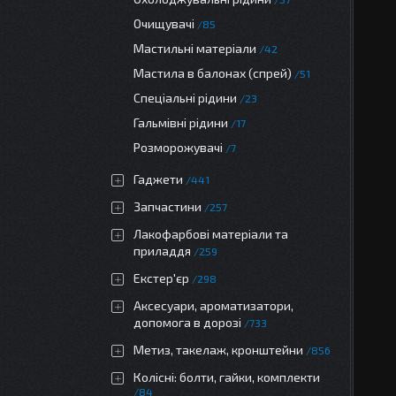
Очищувачі
85
Мастильні матеріали
42
Мастила в балонах (спрей)
51
Спеціальні рідини
23
Гальмівні рідини
17
Розморожувачі
7
Гаджети
441
Запчастини
257
Лакофарбові матеріали та
приладдя
259
Екстер'єр
298
Аксесуари, ароматизатори,
допомога в дорозі
733
Метиз, такелаж, кронштейни
856
Колісні: болти, гайки, комплекти
84