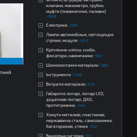
клапани, манометри, трубки,
муфти (пневматичні, паливні)
1856
Електрика
1235
Лампи автомобільні, світлодіодні:
стрічки, модуля
1053
Кріплення: кліпси, скоби,
фіксатори, накінечники
563
Шиномонтажні матеріали
380
нтний
Інструменти
1740
Витратні матеріали
633
Габаритні ліхтарі, ліхтарі LED,
додаткові ліхтарі, ДХО,
протитуманки.
404
Хомути металеві, пластикові,
нержавіюча сталь, самозажимні,
багаторазові, стяжні
322
Вихлопна система
311