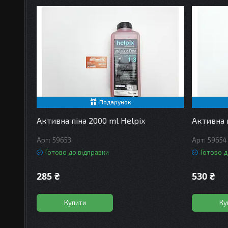
Подарунок
Активна піна 2000 ml Helpix
Активна 
59653
59654
Готово до відправки
Готово д
285 ₴
530 ₴
Купити
Ку