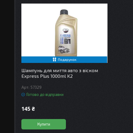
Подарунок
Шампунь для миття авто з віском
Express Plus 1000ml K2
57329
Готово до відправки
145 ₴
Купити