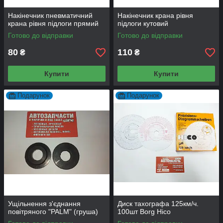
Накінечник пневматичний
Накінечник крана рівня
крана рівня підлоги прямий
підлоги кутовий
Готово до відправки
Готово до відправки
80
110
₴
₴
Купити
Купити
Подарунок
Подарунок
Ущільнення з'єднання
Диск тахографа 125км/ч.
повітряного "PALM" (груша)
100шт Borg Hico