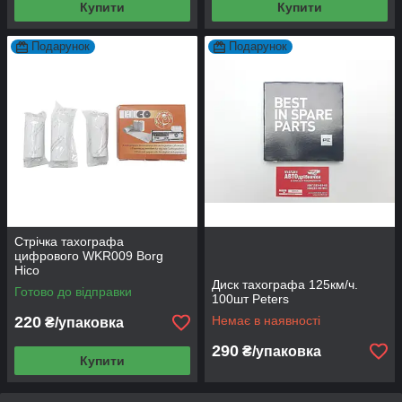
Купити
Купити
Подарунок
Подарунок
Стрічка тахографа
цифрового WKR009 Borg
Hico
Диск тахографа 125км/ч.
Готово до відправки
100шт Peters
220
Немає в наявності
₴/упаковка
290
₴/упаковка
Купити