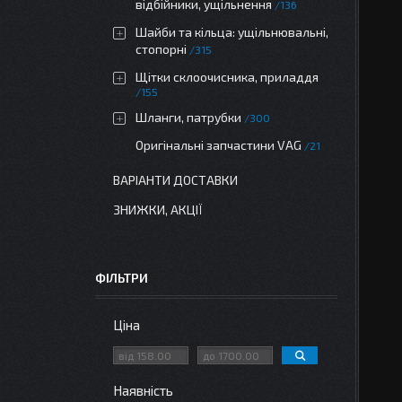
відбійники, ущільнення
136
Шайби та кільца: ущільнювальні,
стопорні
315
Щітки склоочисника, приладдя
155
Шланги, патрубки
300
Оригінальні запчастини VAG
21
ВАРІАНТИ ДОСТАВКИ
ЗНИЖКИ, АКЦІЇ
ФІЛЬТРИ
Ціна
Наявність