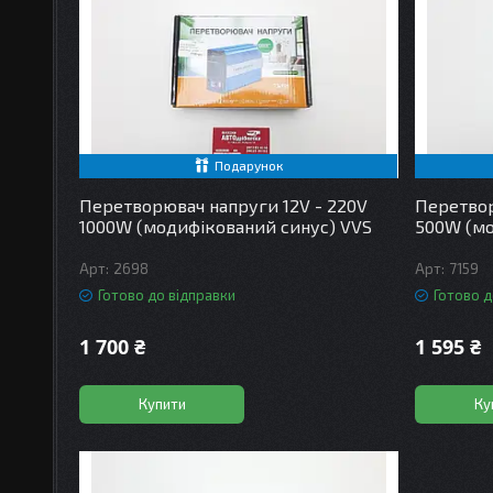
Подарунок
Перетворювач напруги 12V - 220V
Перетвор
1000W (модифікований синус) VVS
500W (мо
2698
7159
Готово до відправки
Готово д
1 700 ₴
1 595 ₴
Купити
Ку