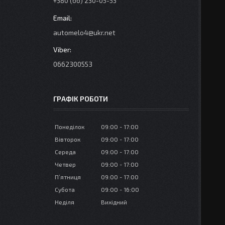
+380 (66) 230-05-53
automelo4@ukr.net
0662300553
ГРАФІК РОБОТИ
Понеділок
09:00
17:00
Вівторок
09:00
17:00
Середа
09:00
17:00
Четвер
09:00
17:00
Пʼятниця
09:00
17:00
Субота
09:00
16:00
Неділя
Вихідний