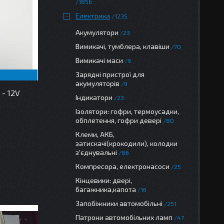
1856
Електрика
1235
Акумулятори
23
Вимикачі, тумблера, клавіши
70
Вимикачі маси
9
Зарядні пристрої для
акумуляторів
9
- 12V
Індикатори
23
Ізолятори: гофри, термоусадки,
обплетення, гофри девері
80
Клеми, АКБ,
затискачі(крокодили), колодки
з'єднувальні
86
Компресора, електронасоси
25
Кінцевики: двері,
багажника,капота
16
Запобіжники автомобільні
251
Патрони автомобільних ламп
47