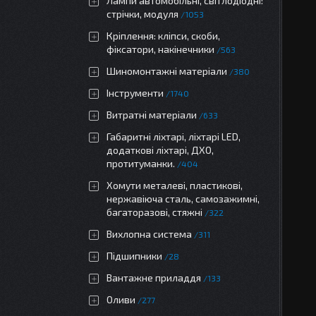
Лампи автомобільні, світлодіодні:
стрічки, модуля
1053
Кріплення: кліпси, скоби,
фіксатори, накінечники
563
Шиномонтажні матеріали
380
Інструменти
1740
Витратні матеріали
633
Габаритні ліхтарі, ліхтарі LED,
додаткові ліхтарі, ДХО,
протитуманки.
404
Хомути металеві, пластикові,
нержавіюча сталь, самозажимні,
багаторазові, стяжні
322
Вихлопна система
311
Підшипники
28
Вантажне приладдя
133
Оливи
277