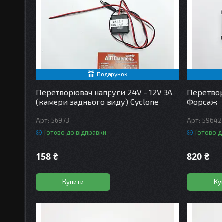
Подарунок
Перетворювач напруги 24V - 12V 3A
Перетвор
(камери заднього виду) Cyclone
Форсаж
56973
59642
Готово до відправки
Готово д
158 ₴
820 ₴
Купити
Ку