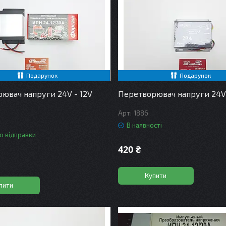
Подарунок
Подарунок
ювач напруги 24V - 12V
Перетворювач напруги 24V 
1886
В наявності
о відправки
420 ₴
Купити
пити