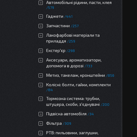
Автомобільні рідини, пасти, клея
579
Гаджети
441
Запчастини
257
Лакофарбові матеріали та
приладдя
259
Екстер'єр
298
Аксесуари, ароматизатори,
допомога в дорозі
733
Метиз, такелаж, кронштейни
856
Колісні: болти, гайки, комплекти
84
Тормозна система: трубки,
штуцера, скоби, з'єднувачі
200
Підвіска автомобіля
34
Фільтра
309
РТВ: пильовики, заглушки,