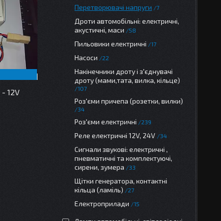
Перетворювачі напруги
7
Дроти автомобільні: електричні,
акустичні, маси
58
Пильовики електричні
17
Насоси
22
Накінечники дроту і з'єднувачі
дроту (мами,тата, вилка, кільце)
107
- 12V
Роз'єми причепа (розетки, вилки)
34
Роз'єми електричні
239
Реле електричні 12V, 24V
34
Сигнали звукові: електричні ,
пневматичні та комплектуючі,
сирени, зумера
33
Щітки генератора, контактні
кільца (ламіль)
27
Електроприлади
15