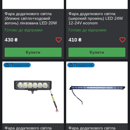
Фара додаткового світла
Фара додаткового світла
(ближнє світло+ходовий
(широкий промінь) LED 24W
вогонь) лінзована LED 20W
12-24V econom
12-24V
Готово до відправки
Готово до відправки
430
410
₴
₴
Купити
Купити
Подарунок
Подарунок
Фара додаткового світла
Фара додаткового світла