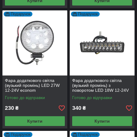
Купити
Купити
Подарунок
Подарунок
Фара додаткового світла
Фара додаткового світла
(вузький промінь) LED 27W
(вузький промінь) з
12-24V econom
поворотом LED 18W 12-24V
econom
Готово до відправки
Готово до відправки
230
340
₴
₴
Купити
Купити
Подарунок
Подарунок