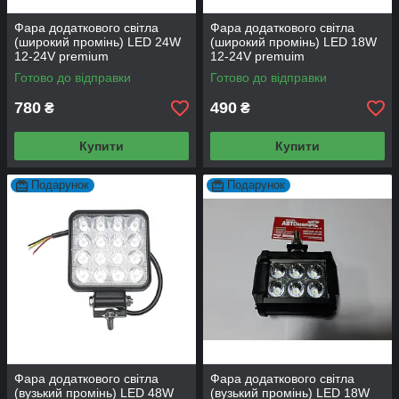
Фара додаткового світла
Фара додаткового світла
(широкий промінь) LED 24W
(широкий промінь) LED 18W
12-24V premium
12-24V premuim
Готово до відправки
Готово до відправки
780
490
₴
₴
Купити
Купити
Подарунок
Подарунок
Фара додаткового світла
Фара додаткового світла
(вузький промінь) LED 48W
(вузький промінь) LED 18W