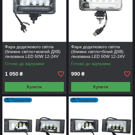
Фара додаткового світла
Фара додаткового світла
(ближнє світло+жовтий ДХВ)
(ближнє світло+білий ДХВ)
лінзована LED 50W 12-24V
лінзована LED 50W 12-24V
H4 роз'єм
H4 роз'єм
Готово до відправки
Готово до відправки
1 050
990
₴
₴
Купити
Купити
Подарунок
Подарунок