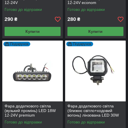
12-24V
12-24V econom
Готово до відправки
Готово до відправки
290
280
₴
₴
Купити
Купити
Подарунок
Подарунок
Фара додаткового світла
Фара додаткового світла
(вузький промінь) LED 18W
(ближнє світло+ходовий
12-24V premium
вогонь) лінзована LED 30W
12-24V
Готово до відправки
Готово до відправки