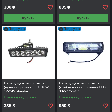
380
835
₴
₴
Купити
Купити
Подарунок
Подарунок
Фара додаткового світла
Фара додаткового світла
(вузький промінь) LED 18W
(комбінований промінь) LED
12-24V standart
80W 12-24V
Готово до відправки
Готово до відправки
335
950
₴
₴