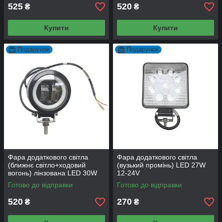
525
520
₴
₴
Купити
Купити
Подарунок
Подарунок
Фара додаткового світла
Фара додаткового світла
(ближнє світло+ходовий
(вузький промінь) LED 27W
вогонь) лінзована LED 30W
12-24V
12-24V
Готово до відправки
Готово до відправки
520
270
₴
₴