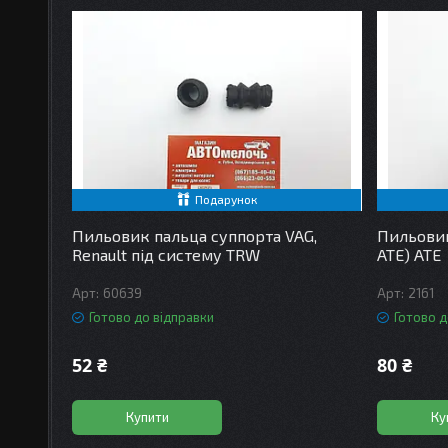
Подарунок
Пильовик пальца суппорта VAG,
Пильовик
Renault під систему TRW
ATE) ATE
60639
2161
Готово до відправки
Готово д
52 ₴
80 ₴
Купити
Ку