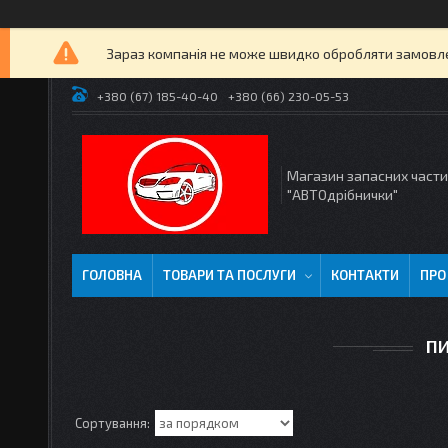
Зараз компанія не може швидко обробляти замовлен
+380 (67) 185-40-40
+380 (66) 230-05-53
Магазин запасних част
"АВТОдрібнички"
ГОЛОВНА
ТОВАРИ ТА ПОСЛУГИ
КОНТАКТИ
ПРО
ПИ