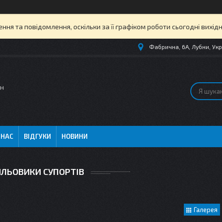
ня та повідомлення, оскільки за її графіком роботи сьогодні вихі
Фабрична, 6А, Лубни, Укр
ин
 НАС
ВІДГУКИ
НОВИНИ
ЛЬОВИКИ СУПОРТІВ
Галерея