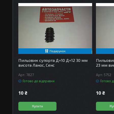
Подарунок
Пильовик супорта Д=10 Д=12 30 мм
Пильовик
висота Ланос, Сенс
23 мм вис
7827
5752
Готово до відправки
Готово д
10 ₴
10 ₴
Купити
Ку