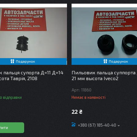
Подарунок
Подарунок
 пальця супорта Д=11 Д=14
Пильовик пальца суппорта 
ота Таврія, 2108
21 мм высота Iveco2
11860
о відправки
Немає в наявності
22 ₴
+380 (67) 185-40-40
пити