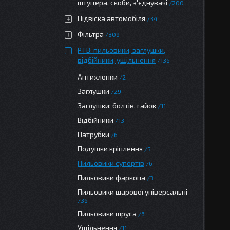
штуцера, скоби, з'єднувачі
200
Підвіска автомобіля
34
Фільтра
309
РТВ: пильовики, заглушки,
відбійники, ущільнення
136
Антихлопки
2
Заглушки
29
Заглушки: болтів, гайок
11
Відбійники
13
Патрубки
6
Подушки кріплення
5
Пильовики супортів
6
Пильовики фаркопа
3
Пильовики шарової універсальні
36
Пильовики шруса
6
Ущільнення
11