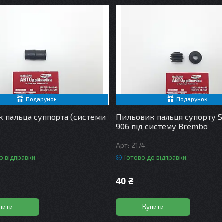
Подарунок
Подарунок
 пальца суппорта (системи
Пильовик пальця супорту S
906 під систему Brembo
2174
о відправки
Готово до відправки
40 ₴
пити
Купити