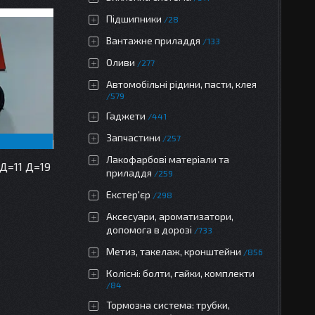
Підшипники
28
Вантажне приладдя
133
Оливи
277
Автомобільні рідини, пасти, клея
579
Гаджети
441
Запчастини
257
Лакофарбові матеріали та
Д=11 Д=19
приладдя
259
Екстер'єр
298
Аксесуари, ароматизатори,
допомога в дорозі
733
Метиз, такелаж, кронштейни
856
Колісні: болти, гайки, комплекти
84
Тормозна система: трубки,