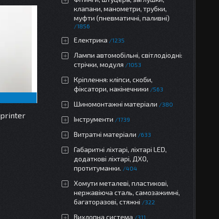
клапани, манометри, трубки,
муфти (пневматичні, паливні)
1856
Електрика
1235
Лампи автомобільні, світлодіодні:
стрічки, модуля
1053
Кріплення: кліпси, скоби,
фіксатори, накінечники
563
Шиномонтажні матеріали
380
printer
Інструменти
1739
Витратні матеріали
633
Габаритні ліхтарі, ліхтарі LED,
додаткові ліхтарі, ДХО,
протитуманки.
404
Хомути металеві, пластикові,
нержавіюча сталь, самозажимні,
багаторазові, стяжні
322
Вихлопна система
311