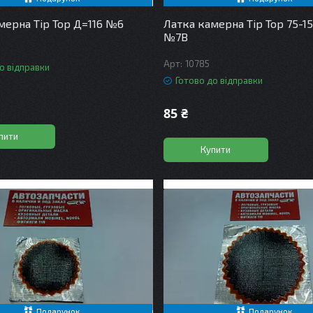
мерна Tip Top Д=116 №6
Латка камерна Tip Top 75-1
№7В
10785
о відправки
Готово до відправки
85 ₴
пити
Купити
Подарунок
Подарунок