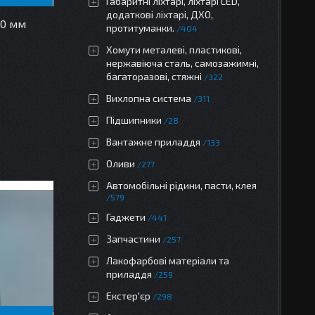
Габаритні ліхтарі, ліхтарі LED,
додаткові ліхтарі, ДХО,
50 мм
протитуманки.
404
Хомути металеві, пластикові,
нержавіюча сталь, самозажимні,
багаторазові, стяжні
322
Вихлопна система
311
Підшипники
28
Вантажне приладдя
133
Оливи
277
Автомобільні рідини, пасти, клея
579
Гаджети
441
Запчастини
257
Лакофарбові матеріали та
приладдя
259
Екстер'єр
298