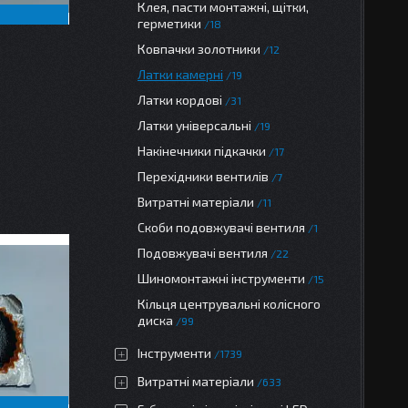
Клея, пасти монтажні, щітки,
герметики
18
Ковпачки золотники
12
Латки камерні
19
Латки кордові
31
Латки універсальні
19
Накінечники підкачки
17
Перехідники вентилів
7
Витратні матеріали
11
Скоби подовжувачі вентиля
1
Подовжувачі вентиля
22
Шиномонтажні інструменти
15
Кільця центрувальні колісного
диска
99
Інструменти
1739
Витратні матеріали
633