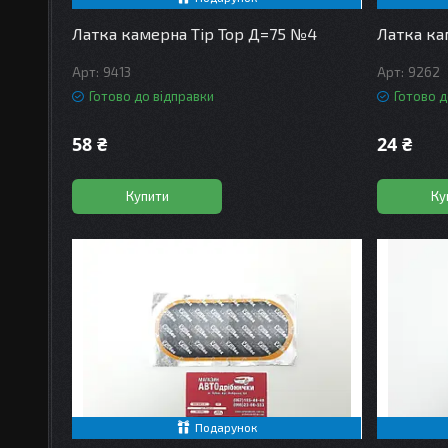
Латка камерна Tip Top Д=75 №4
Латка ка
9413
9262
Готово до відправки
Готово д
58 ₴
24 ₴
Купити
Ку
Подарунок