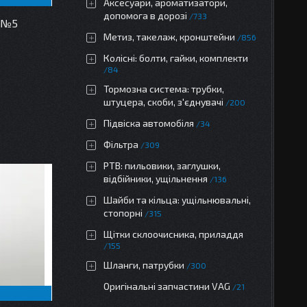
Аксесуари, ароматизатори,
допомога в дорозі
733
4 №5
Метиз, такелаж, кронштейни
856
Колісні: болти, гайки, комплекти
84
Тормозна система: трубки,
штуцера, скоби, з'єднувачі
200
Підвіска автомобіля
34
Фільтра
309
РТВ: пильовики, заглушки,
відбійники, ущільнення
136
Шайби та кільца: ущільнювальні,
стопорні
315
Щітки склоочисника, приладдя
155
Шланги, патрубки
300
Оригінальні запчастини VAG
21