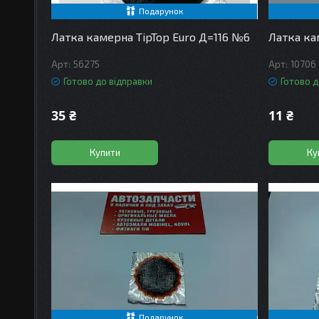
Подарунок
Латка камерна TipTop Euro Д=116 №6
Латка ка
56275
10706
Готово до відправки
Готово д
35 ₴
11 ₴
Купити
Ку
Подарунок