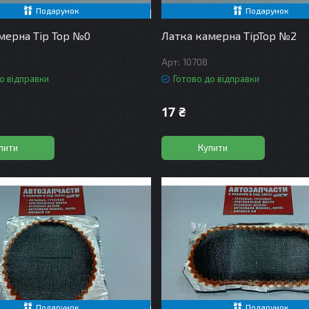
Подарунок
Подарунок
мерна Tip Top №0
Латка камерна TipTop №2
10708
о відправки
Готово до відправки
17 ₴
пити
Купити
Подарунок
Подарунок