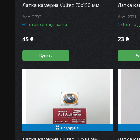
Латка камерна Vultec 70x150 мм
Латка ка
2732
2731
Готово до відправки
Готово д
45 ₴
23 ₴
Купити
Ку
Подарунок
Латка камерна Vultec 30x40 мм
Латка ка