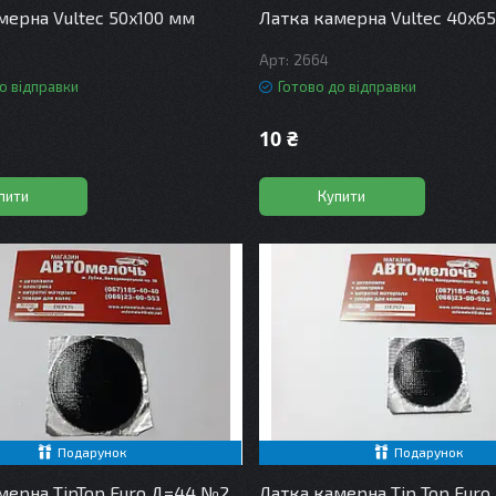
мерна Vultec 50x100 мм
Латка камерна Vultec 40x6
2664
о відправки
Готово до відправки
10 ₴
пити
Купити
Подарунок
Подарунок
мерна TipTop Euro Д=44 №2
Латка камерна Tip Top Euro