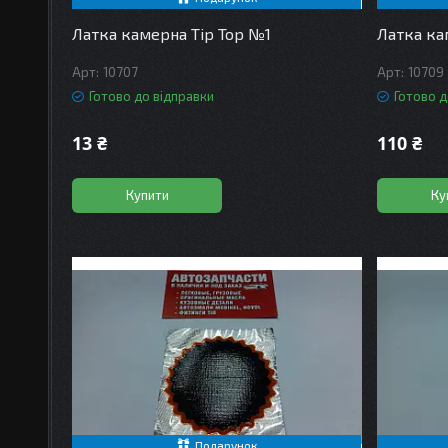
Латка камерна Tip Top №1
Латка ка
10707
10709
Готово до відправки
Готово д
13 ₴
110 ₴
Купити
Ку
Подарунок