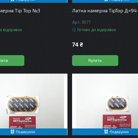
мерна Tip Top №3
Латка камерна TipTop Д=9
9577
о відправки
Готово до відправки
74 ₴
пити
Купити
Подарунок
Подарунок