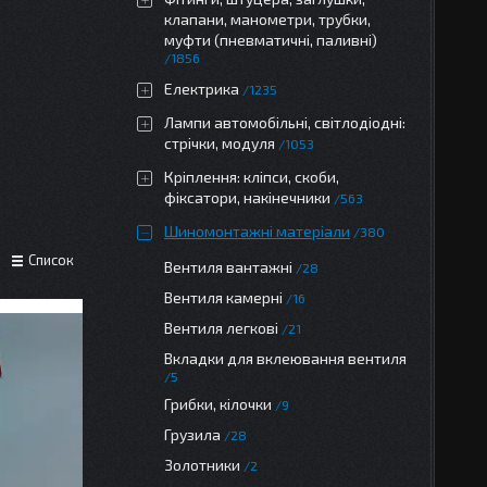
клапани, манометри, трубки,
муфти (пневматичні, паливні)
1856
Електрика
1235
Лампи автомобільні, світлодіодні:
стрічки, модуля
1053
Кріплення: кліпси, скоби,
фіксатори, накінечники
563
Шиномонтажні матеріали
380
Список
Вентиля вантажні
28
Вентиля камерні
16
Вентиля легкові
21
Вкладки для вклеювання вентиля
5
Грибки, кілочки
9
Грузила
28
Золотники
2