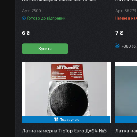
2500
56273
Готово до відправки
Немає в на
6 ₴
7 ₴
+380 (6
Купити
Подарунок
Латка камерна TipTop Euro Д=94 №5
Латка ка