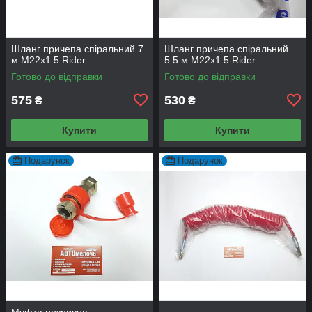
Шланг причепа спіральний 7
Шланг причепа спіральний
м М22x1.5 Rider
5.5 м М22x1.5 Rider
Готово до відправки
Готово до відправки
575
530
₴
₴
Купити
Купити
Подарунок
Подарунок
Муфта розривна