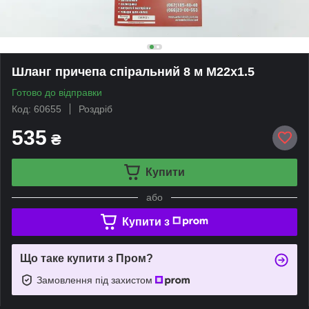
Шланг причепа спіральний 8 м М22x1.5
Готово до відправки
Код: 60655
Роздріб
535
₴
Купити
або
Купити з
Що таке купити з Пром?
Замовлення під захистом