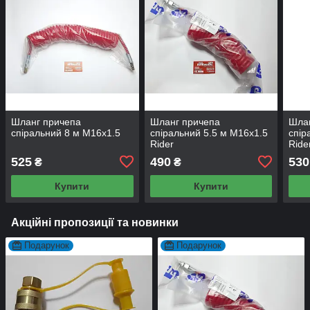
Шланг причепа
Шланг причепа
Шла
спіральний 8 м М16x1.5
спіральний 5.5 м М16x1.5
спір
Rider
Ride
525
490
530
₴
₴
Купити
Купити
Акційні пропозиції та новинки
Подарунок
Подарунок