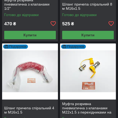
пневматична з клапанами
Шланг причепа спіральний 8
1/2"
м М16x1.5
Готово до відправки
Готово до відправки
470
525
₴
₴
Купити
Купити
Подарунок
Подарунок
Муфта розривна
Шланг причепа спіральний 4
пневматична з клапанами
м М16x1.5
М22х1.5 з перехідниками на
М16x1.5