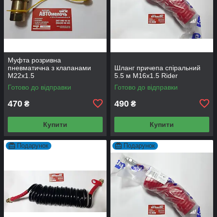
Муфта розривна
пневматична з клапанами
Шланг причепа спіральний
М22х1.5
5.5 м М16x1.5 Rider
Готово до відправки
Готово до відправки
470
490
₴
₴
Купити
Купити
Подарунок
Подарунок