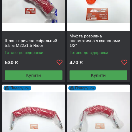
Муфта розривна
Шланг причепа спіральний
пневматична з клапанами
5.5 м М22x1.5 Rider
1/2"
Готово до відправки
Готово до відправки
530
470
₴
₴
Купити
Купити
Подарунок
Подарунок