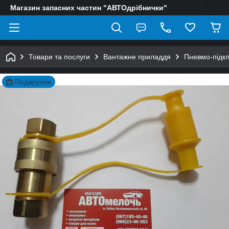
Магазин запасних частин "АВТОдрібнички"
Товари та послуги
Вантажне приладдя
Пневмо-підк
Подарунок