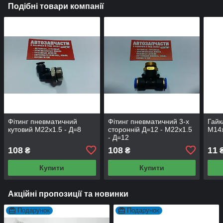
Подібні товари компанії
Фітинг пневматичний
Фітинг пневматичний 3-х
Гайк
кутовий М22х1.5 - Д=8
сторонній Д=12 - М22х1.5
М14х
- Д=12
108
108
11
₴
₴
Купити
Купити
Акційні пропозиції та новинки
Подарунок
Подарунок