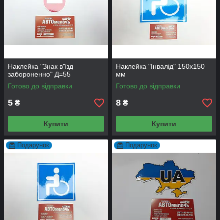
Наклейка "Знак в'їзд
Наклейка "Інвалід" 150х150
забороненно" Д=55
мм
Готово до відправки
Готово до відправки
5
8
₴
₴
Купити
Купити
Подарунок
Подарунок