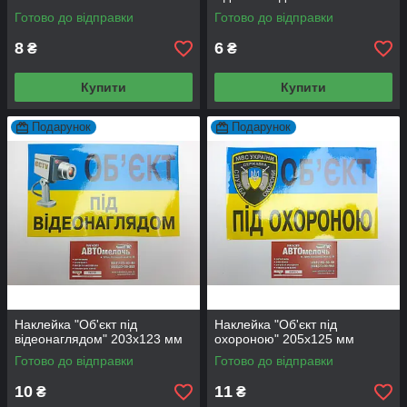
Готово до відправки
Готово до відправки
8
6
₴
₴
Купити
Купити
Подарунок
Подарунок
Наклейка "Об'єкт під
Наклейка "Об'єкт під
відеонаглядом" 203х123 мм
охороною" 205х125 мм
Готово до відправки
Готово до відправки
10
11
₴
₴