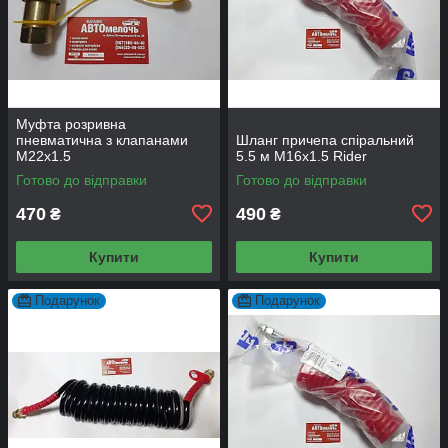
Муфта розривна
пневматична з клапанами
Шланг причепа спіральний
М22х1.5
5.5 м М16x1.5 Rider
Готово до відправки
Готово до відправки
470
490
₴
₴
Купити
Купити
Подарунок
Подарунок