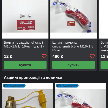
Болт з нержавіючої сталі
Шланг причепа
Болт
М10х1.5 L=16мм під кл17
спіральний 5.5 м М16x1.5
8 М1
Rider
калі
12
490
11
₴
₴
Купити
Купити
Акційні пропозиції та новинки
Подарунок
Подарунок