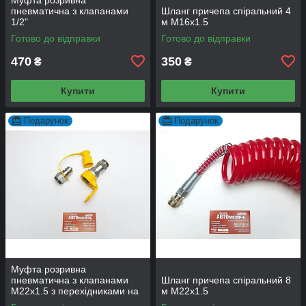
пневматична з клапанами
Шланг причепа спіральний 4
1/2"
м М16x1.5
Готово до відправки
Готово до відправки
470
350
₴
₴
Купити
Купити
Подарунок
Подарунок
Муфта розривна
пневматична з клапанами
Шланг причепа спіральний 8
М22х1.5 з перехідниками на
м М22x1.5
М16x1.5