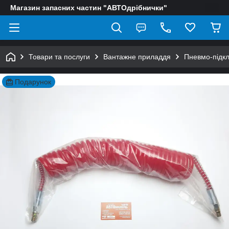
Магазин запасних частин "АВТОдрібнички"
Товари та послуги
Вантажне приладдя
Пневмо-підк
Подарунок