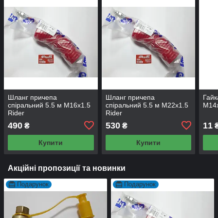
Шланг причепа
Шланг причепа
Гайк
спіральний 5.5 м М16x1.5
спіральний 5.5 м М22x1.5
М14х
Rider
Rider
490
530
11
₴
₴
Купити
Купити
Акційні пропозиції та новинки
Подарунок
Подарунок