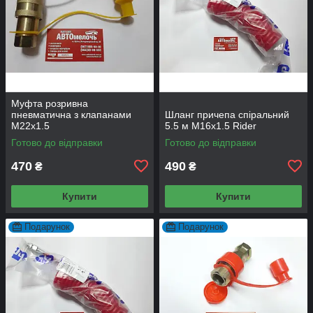
Муфта розривна
пневматична з клапанами
Шланг причепа спіральний
М22х1.5
5.5 м М16x1.5 Rider
Готово до відправки
Готово до відправки
470
490
₴
₴
Купити
Купити
Подарунок
Подарунок