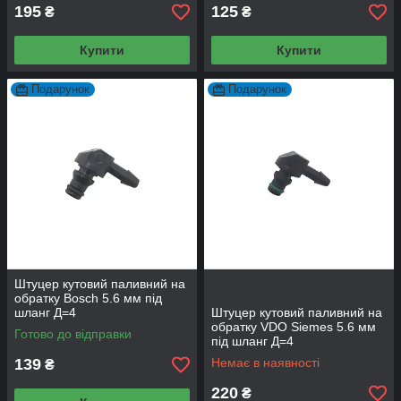
195
125
₴
₴
Купити
Купити
Подарунок
Подарунок
Штуцер кутовий паливний на
обратку Bosch 5.6 мм під
шланг Д=4
Штуцер кутовий паливний на
обратку VDO Siemes 5.6 мм
Готово до відправки
під шланг Д=4
139
Немає в наявності
₴
220
₴