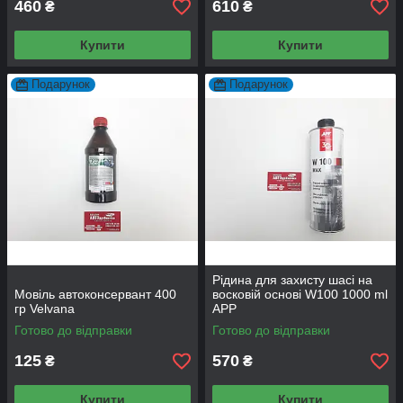
460
610
₴
₴
Купити
Купити
Подарунок
Подарунок
Рідина для захисту шасі на
Мовіль автоконсервант 400
восковій основі W100 1000 ml
гр Velvana
APP
Готово до відправки
Готово до відправки
125
570
₴
₴
Купити
Купити