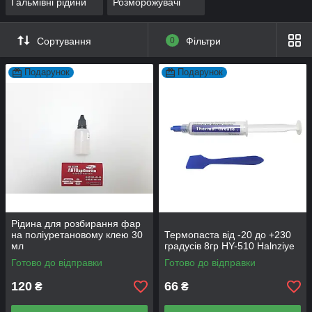
Гальмівні рідини
Розморожувачі
Сортування
0
Фільтри
Подарунок
Подарунок
Рідина для розбирання фар
на поліуретановому клею 30
Термопаста від -20 до +230
мл
градусів 8гр HY-510 Halnziye
Готово до відправки
Готово до відправки
120
66
₴
₴