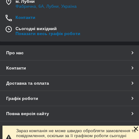
м. Лубни
Фабрична, 6А, Лубни, Україна
Контакти
Сьогодні вихідний
Показати весь графік роботи
Про нас
Контакти
Доставка та оплата
Графік роботи
Повна версія сайту
Сайт створено на маркетплейсі
Prom.ua
Зараз компанія не може швидко обробляти замовлення та
повідомлення, оскільки за її графіком роботи сьогодні