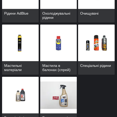
Рідини AdBlue
Охолоджувальні
Очищувачі
рідини
Мастильні
Мастила в
Спеціальні рідини
матеріали
балонах (спрей)