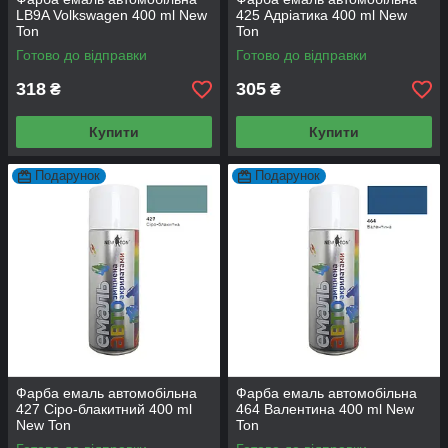
LB9A Volkswagen 400 ml New
425 Адріатика 400 ml New
Ton
Ton
Готово до відправки
Готово до відправки
318
305
₴
₴
Купити
Купити
Подарунок
Подарунок
Фарба емаль автомобільна
Фарба емаль автомобільна
427 Сіро-блакитний 400 ml
464 Валентина 400 ml New
New Ton
Ton