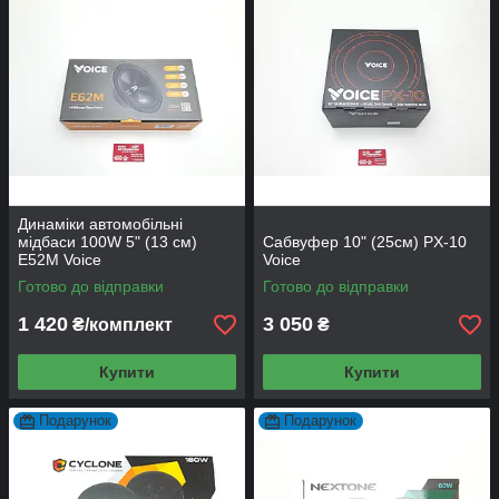
Динаміки автомобільні
мідбаси 100W 5" (13 см)
Сабвуфер 10" (25см) PX-10
Е52M Voice
Voice
Готово до відправки
Готово до відправки
1 420
3 050
₴/комплект
₴
Купити
Купити
Подарунок
Подарунок