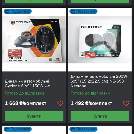
Подарунок
Подарунок
Динаміки автомобільні 200W
Динаміки автомобільні
6х9" (15.2х22.9 см) NS-693
Cyclone 6"x9" 150W к-т
Nextone
Готово до відправки
Готово до відправки
1 668
1 492
₴/комплект
₴/комплект
Купити
Купити
Подарунок
Подарунок