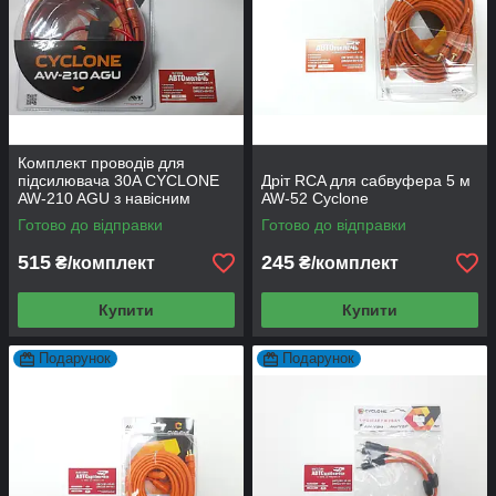
Комплект проводів для
підсилювача 30A CYCLONE
Дріт RCA для сабвуфера 5 м
AW-210 AGU з навісним
AW-52 Cyclone
корпусом
Готово до відправки
Готово до відправки
515
245
₴/комплект
₴/комплект
Купити
Купити
Подарунок
Подарунок