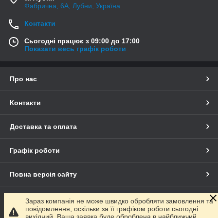
Фабрична, 6А, Лубни, Україна
Контакти
Сьогодні працює з 09:00 до 17:00
Показати весь графік роботи
Про нас
Контакти
Доставка та оплата
Графік роботи
Повна версія сайту
Сайт створено на маркетплейсі
Prom.ua
Зараз компанія не може швидко обробляти замовлення та
повідомлення, оскільки за її графіком роботи сьогодні
вихідний. Ваша заявка буде оброблена в найближчий