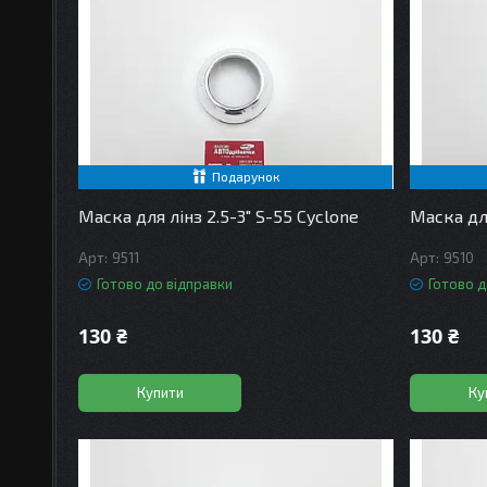
Подарунок
Маска для лінз 2.5-3" S-55 Cyclone
Маска для
9511
9510
Готово до відправки
Готово д
130 ₴
130 ₴
Купити
Ку