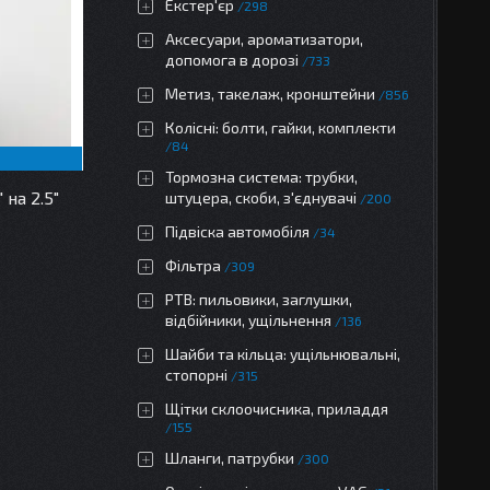
Екстер'єр
298
Аксесуари, ароматизатори,
допомога в дорозі
733
Метиз, такелаж, кронштейни
856
Колісні: болти, гайки, комплекти
84
Тормозна система: трубки,
 на 2.5"
штуцера, скоби, з'єднувачі
200
Підвіска автомобіля
34
Фільтра
309
РТВ: пильовики, заглушки,
відбійники, ущільнення
136
Шайби та кільца: ущільнювальні,
стопорні
315
Щітки склоочисника, приладдя
155
Шланги, патрубки
300