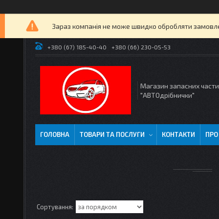
Зараз компанія не може швидко обробляти замовлен
+380 (67) 185-40-40
+380 (66) 230-05-53
Магазин запасних част
"АВТОдрібнички"
ГОЛОВНА
ТОВАРИ ТА ПОСЛУГИ
КОНТАКТИ
ПРО