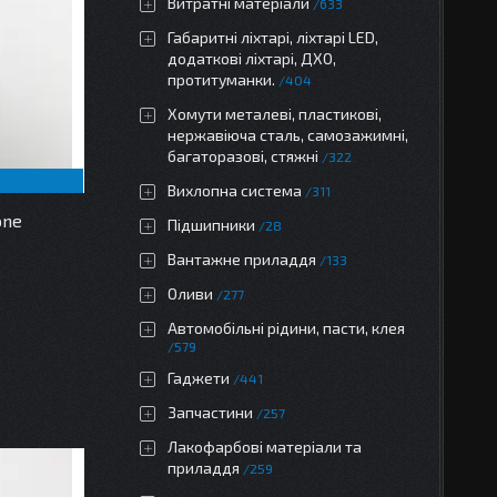
Витратні матеріали
633
Габаритні ліхтарі, ліхтарі LED,
додаткові ліхтарі, ДХО,
протитуманки.
404
Хомути металеві, пластикові,
нержавіюча сталь, самозажимні,
багаторазові, стяжні
322
Вихлопна система
311
one
Підшипники
28
Вантажне приладдя
133
Оливи
277
Автомобільні рідини, пасти, клея
579
Гаджети
441
Запчастини
257
Лакофарбові матеріали та
приладдя
259