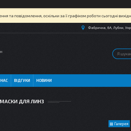
ня та повідомлення, оскільки за її графіком роботи сьогодні вихі
Фабрична, 6А, Лубни, Укр
ин
 НАС
ВІДГУКИ
НОВИНИ
МАСКИ ДЛЯ ЛИНЗ
Галерея