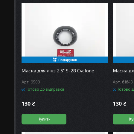
Подарунок
Маска для лінз 2.5" S-28 Cyclone
Маска для
9509
61643
Готово до відправки
Готово д
130 ₴
130 ₴
Купити
Ку