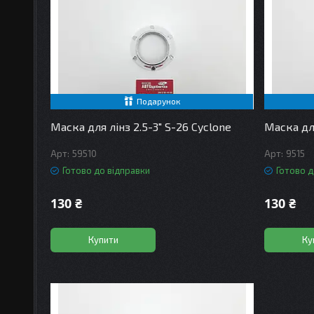
Подарунок
Маска для лінз 2.5-3" S-26 Cyclone
Маска для
59510
9515
Готово до відправки
Готово д
130 ₴
130 ₴
Купити
Ку