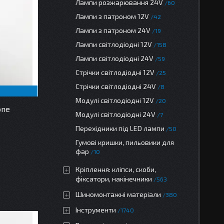
Лампи розжарювання 24V
60
Лампи з патроном 12V
42
Лампи з патроном 24V
19
Лампи світлодіодні 12V
158
Лампи світлодіодні 24V
59
Стрічки світлодіодні 12V
25
Стрічки світлодіодні 24V
8
Модулі світлодіодні 12V
20
one
Модулі світлодіодні 24V
7
Перехідники під LED лампи
50
Гумові кришки, пильовики для
фар
10
Кріплення: кліпси, скоби,
фіксатори, накінечники
563
Шиномонтажні матеріали
380
Інструменти
1740