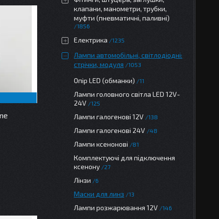
клапани, манометри, трубки,
муфти (пневматичні, паливні)
1856
Електрика
1235
Лампи автомобільні, світлодіодні:
стрічки, модуля
1053
Опір LED (обманки)
11
Лампи головного світла LED 12V-
24V
125
one
Лампи галогенові 12V
138
Лампи галогенові 24V
48
Лампи ксенонові
81
Комплектуючі для підключення
ксенону
27
Лінзи
6
Маски для линз
13
Лампи розжарювання 12V
146