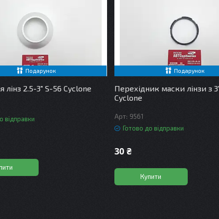
Подарунок
Подарунок
 лінз 2.5-3" S-56 Cyclone
Перехідник маски лінзи з 3"
Cyclone
9561
о відправки
Готово до відправки
30 ₴
пити
Купити