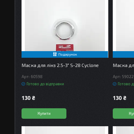
Подарунок
Маска для лінз 2.5-3" S-28 Cyclone
Маска для
60598
59022
Готово до відправки
Готово д
130 ₴
130 ₴
Купити
Ку