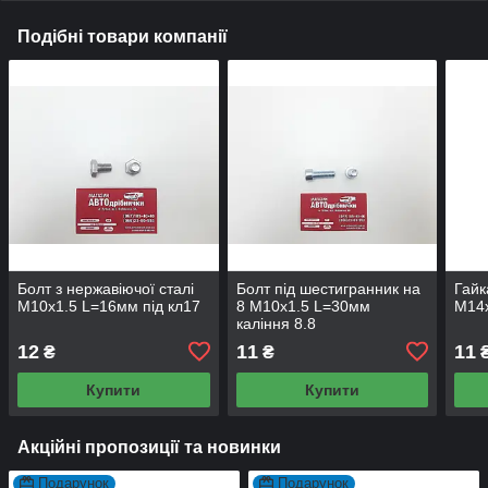
Подібні товари компанії
Болт з нержавіючої сталі
Болт під шестигранник на
Гайк
М10х1.5 L=16мм під кл17
8 М10х1.5 L=30мм
М14х
каління 8.8
12
11
11
₴
₴
Купити
Купити
Акційні пропозиції та новинки
Подарунок
Подарунок