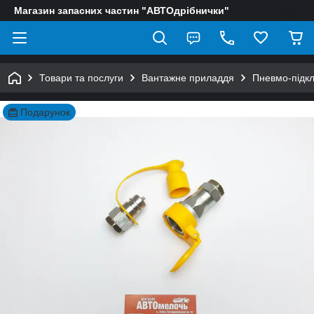
Магазин запасних частин "АВТОдрібнички"
Товари та послуги
Вантажне приладдя
Пневмо-підк
Подарунок