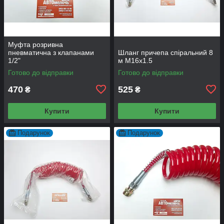
Муфта розривна
пневматична з клапанами
Шланг причепа спіральний 8
1/2"
м М16x1.5
Готово до відправки
Готово до відправки
470
525
₴
₴
Купити
Купити
Подарунок
Подарунок