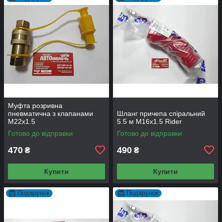
Муфта розривна
пневматична з клапанами
Шланг причепа спіральний
М22х1.5
5.5 м М16x1.5 Rider
Готово до відправки
Готово до відправки
470
490
₴
₴
Купити
Купити
Подарунок
Подарунок