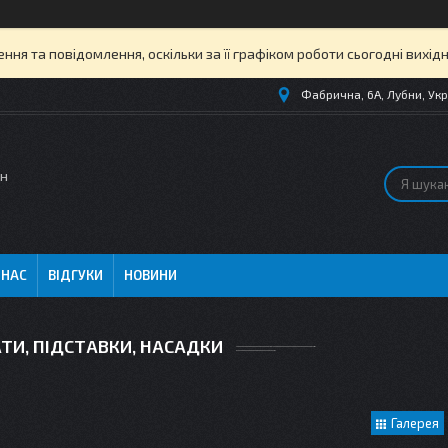
ня та повідомлення, оскільки за її графіком роботи сьогодні вихі
Фабрична, 6А, Лубни, Укр
ин
 НАС
ВІДГУКИ
НОВИНИ
И, ПІДСТАВКИ, НАСАДКИ
Галерея