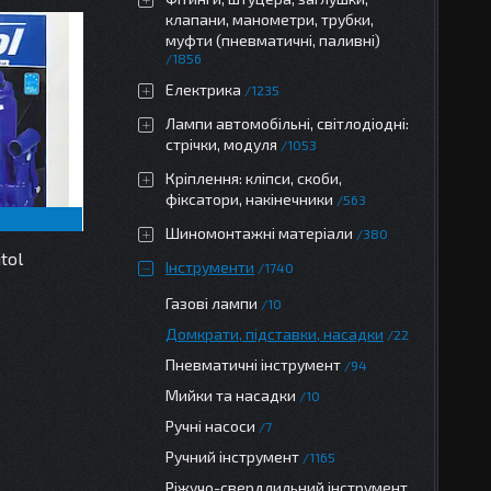
клапани, манометри, трубки,
муфти (пневматичні, паливні)
1856
Електрика
1235
Лампи автомобільні, світлодіодні:
стрічки, модуля
1053
Кріплення: кліпси, скоби,
фіксатори, накінечники
563
Шиномонтажні матеріали
380
tol
Інструменти
1740
Газові лампи
10
Домкрати, підставки, насадки
22
Пневматичні інструмент
94
Мийки та насадки
10
Ручні насоси
7
Ручний інструмент
1165
Ріжучо-свердлильний інструмент