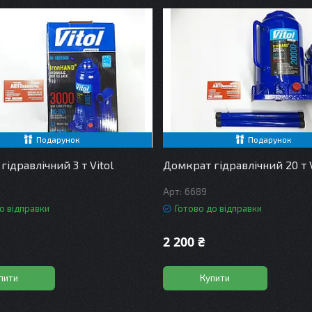
Подарунок
Подарунок
ідравлічний 3 т Vitol
Домкрат гідравлічний 20 т V
6689
о відправки
Готово до відправки
2 200 ₴
пити
Купити