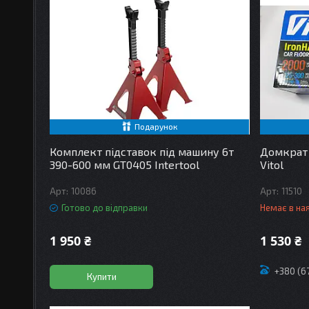
Подарунок
Комплект підставок під машину 6т
Домкрат 
390-600 мм GT0405 Intertool
Vitol
10086
11510
Готово до відправки
Немає в на
1 950 ₴
1 530 ₴
+380 (6
Купити