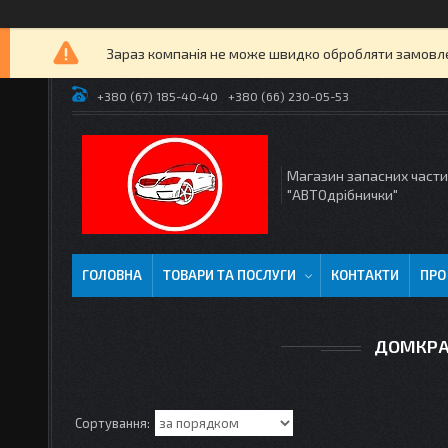
Зараз компанія не може швидко обробляти замовлен
+380 (67) 185-40-40
+380 (66) 230-05-53
Магазин запасних част
"АВТОдрібнички"
ГОЛОВНА
ТОВАРИ ТА ПОСЛУГИ
КОНТАКТИ
ПРО
ДОМКРАТ