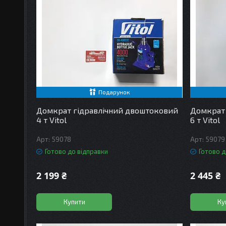
Подарунок
Домкрат гідравлічний двоштоковий
Домкрат 
4 т Vitol
6 т Vitol
59078
59079
Готово до відправки
Готово д
2 199 ₴
2 445 ₴
Купити
Ку