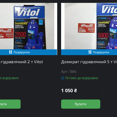
Подарунок
Подарунок
ідравлічний 2 т Vitol
Домкрат гідравлічний 5 т Vi
1364
о відправки
Готово до відправки
1 050 ₴
пити
Купити