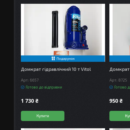
Подарунок
Домкрат гідравлічний 10 т Vitol
Домкрат 
6657
8725
Готово до відправки
Готово д
1 730 ₴
950 ₴
Купити
Ку