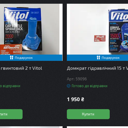
Подарунок
Подарунок
гвинтовий 2 т Vitol
Домкрат гідравлічний 15 т V
59096
о відправки
Готово до відправки
1 950 ₴
пити
Купити