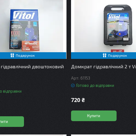
Подарунок
Подарунок
гідравлічний двоштоковий
Домкрат гідравлічний 2 т Vi
61153
Готово до відправки
о відправки
720 ₴
Купити
пити