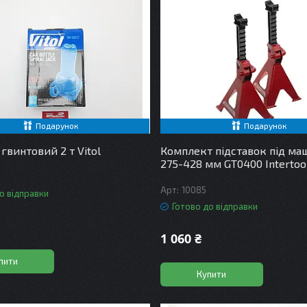
Подарунок
Подарунок
гвинтовий 2 т Vitol
Комплект підставок під ма
275-428 мм GT0400 Intertoo
10085
о відправки
Готово до відправки
1 060 ₴
пити
Купити