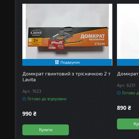
Подарунок
Домкрат гвинтовий з тріскачкою 2 т
Домкрат г
Lavita
6231
7623
Готово д
Готово до відправки
890 ₴
990 ₴
Ку
Купити