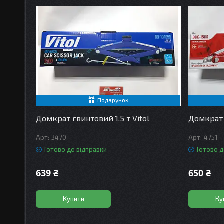
Подарунок
Домкрат гвинтовий 1.5 т Vitol
Домкрат 
3470
4751
Готово до відправки
Готово д
639 ₴
650 ₴
Купити
Ку