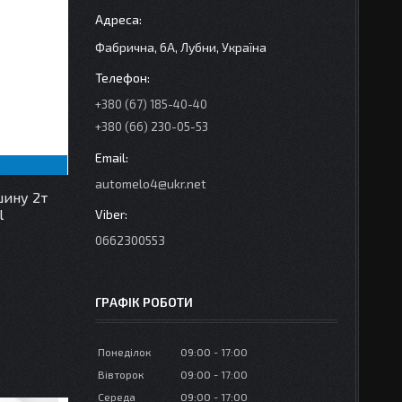
Фабрична, 6А, Лубни, Україна
+380 (67) 185-40-40
+380 (66) 230-05-53
automelo4@ukr.net
шину 2т
l
0662300553
ГРАФІК РОБОТИ
Понеділок
09:00
17:00
Вівторок
09:00
17:00
Середа
09:00
17:00