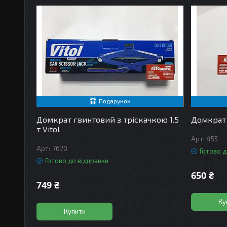
Подарунок
Домкрат гвинтовий з тріскачкою 1.5
Домкрат г
т Vitol
455
7670
Готово д
Готово до відправки
650 ₴
749 ₴
Ку
Купити