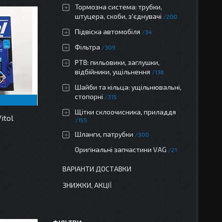
Тормозна система: трубки,
штуцера, скоби, з'єднувачі
200
Підвіска автомобіля
34
Фільтра
309
РТВ: пильовики, заглушки,
відбійники, ущільнення
136
Шайби та кільца: ущільнювальні,
стопорні
315
Щітки склоочисника, приладдя
itol
155
Шланги, патрубки
300
Оригінальні запчастини VAG
21
ВАРІАНТИ ДОСТАВКИ
ЗНИЖКИ, АКЦІЇ