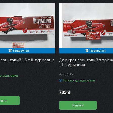
Подарунок
Подарунок
гвинтовий 1.5 т Штурмовик
Домкрат гвинтовий з тріск
т Штурмовик
4963
о відправки
Готово до відправки
705 ₴
пити
Купити