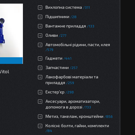
Вихлопна система
311
Підшипники
28
Вантажне приладдя
133
Оливи
277
Автомобільні рідини, пасти, клея
579
Гаджети
441
Запчастини
257
itol
Лакофарбові матеріали та
приладдя
259
Екстер'єр
298
Аксесуари, ароматизатори,
допомога в дорозі
733
Метиз, такелаж, кронштейни
856
Колісні: болти, гайки, комплекти
84