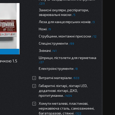
211
Захисні окуляри, респіратори,
зварювальні маски
5
Леза для канцелярських ножів
3
Ножі
9
Струбцини, монтажні присоски
12
Спецінструменти
89
Знімачі
41
Шприци, пістолети для герметика
ачкою 1.5
27
Електроінструменти
8
Витратні матеріали
633
Габаритні ліхтарі, ліхтарі LED,
додаткові ліхтарі, ДХО,
протитуманки.
404
Хомути металеві, пластикові,
нержавіюча сталь, самозажимні,
багаторазові, стяжні
322