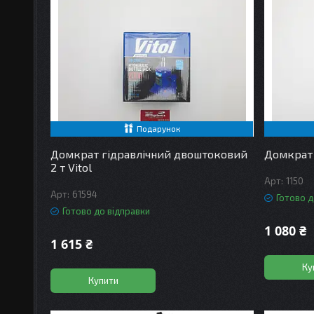
Подарунок
Домкрат гідравлічний двоштоковий
Домкрат 
2 т Vitol
1150
61594
Готово д
Готово до відправки
1 080 ₴
1 615 ₴
Ку
Купити