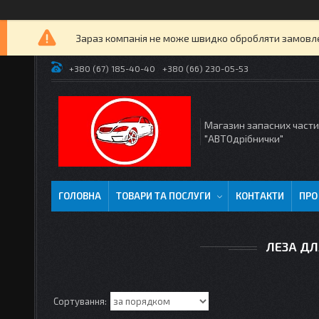
Зараз компанія не може швидко обробляти замовлен
+380 (67) 185-40-40
+380 (66) 230-05-53
Магазин запасних част
"АВТОдрібнички"
ГОЛОВНА
ТОВАРИ ТА ПОСЛУГИ
КОНТАКТИ
ПРО
ЛЕЗА ДЛ