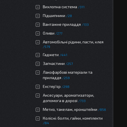
Вихлопна система
311
Підшипники
28
Вантажне приладдя
133
Оливи
277
Автомобільні рідини, пасти, клея
579
Гаджети
441
Запчастини
257
Лакофарбові матеріали та
приладдя
259
Екстер'єр
298
Аксесуари, ароматизатори,
допомога в дорозі
733
Метиз, такелаж, кронштейни
856
Колісні: болти, гайки, комплекти
84