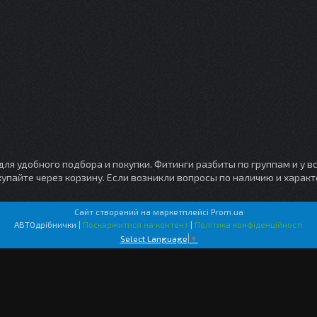
я удобного подбора и покупки. Фитинги разбиты по группам и у вс
купайте через корзину. Если возникли вопросы по наличию и харак
Сайт створений на маркетплейсі
Prom.ua
АВТОдрібнички |
Поскаржитися на контент
|
Політика конфіденційності
Select Language
▼