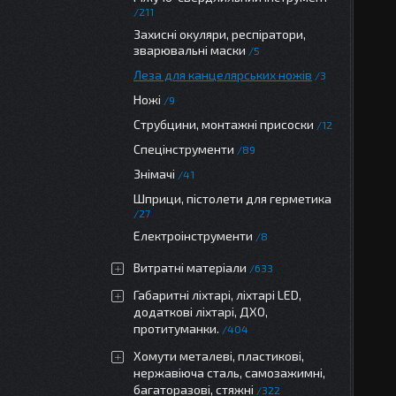
211
Захисні окуляри, респіратори,
зварювальні маски
5
Леза для канцелярських ножів
3
Ножі
9
Струбцини, монтажні присоски
12
Спецінструменти
89
Знімачі
41
Шприци, пістолети для герметика
27
Електроінструменти
8
Витратні матеріали
633
Габаритні ліхтарі, ліхтарі LED,
додаткові ліхтарі, ДХО,
протитуманки.
404
Хомути металеві, пластикові,
нержавіюча сталь, самозажимні,
багаторазові, стяжні
322