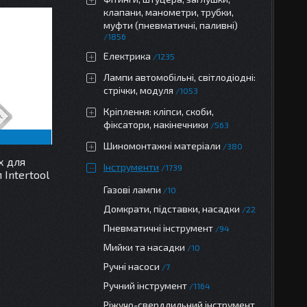
клапани, манометри, трубки,
муфти (пневматичні, паливні)
1856
Електрика
1235
Лампи автомобільні, світлодіодні:
стрічки, модуля
1053
Кріплення: кліпси, скоби,
фіксатори, накінечники
563
Шиномонтажні матеріали
380
х для
Інструменти
1739
Intertool
Газові лампи
10
Домкрати, підставки, насадки
22
Пневматичні інструмент
94
Мийки та насадки
10
Ручні насоси
7
Ручний інструмент
1164
Ріжучо-свердлильний інструмент