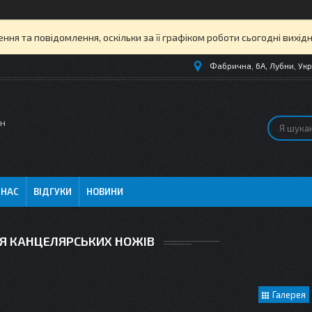
ня та повідомлення, оскільки за її графіком роботи сьогодні вихі
Фабрична, 6А, Лубни, Укр
ин
 НАС
ВІДГУКИ
НОВИНИ
Я КАНЦЕЛЯРСЬКИХ НОЖІВ
Галерея