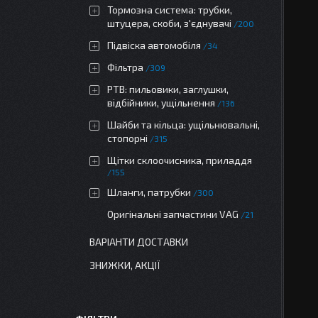
Тормозна система: трубки,
штуцера, скоби, з'єднувачі
200
Підвіска автомобіля
34
Фільтра
309
РТВ: пильовики, заглушки,
відбійники, ущільнення
136
Шайби та кільца: ущільнювальні,
стопорні
315
Щітки склоочисника, приладдя
155
Шланги, патрубки
300
Оригінальні запчастини VAG
21
ВАРІАНТИ ДОСТАВКИ
ЗНИЖКИ, АКЦІЇ