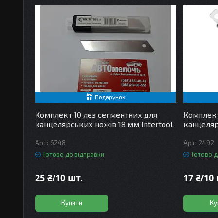
Подарунок
Комплект 10 лез сегментних для
Комплект
канцелярських ножів 18 мм Intertool
канцеляр
6248
2492
Готово до відправки
Готово д
25 ₴/10 шт.
17 ₴/10
Купити
Ку