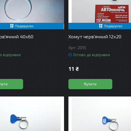
Подарунок
Подарунок
рв'ячний 40х60
Хомут черв'ячний 12х20
2055
о відправки
Готово до відправки
11 ₴
пити
Купити