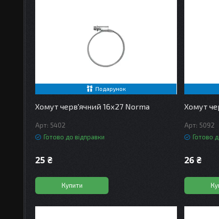
Подарунок
Хомут черв'ячний 16х27 Norma
Хомут че
5402
5092
Готово до відправки
Готово д
25 ₴
26 ₴
Купити
Ку