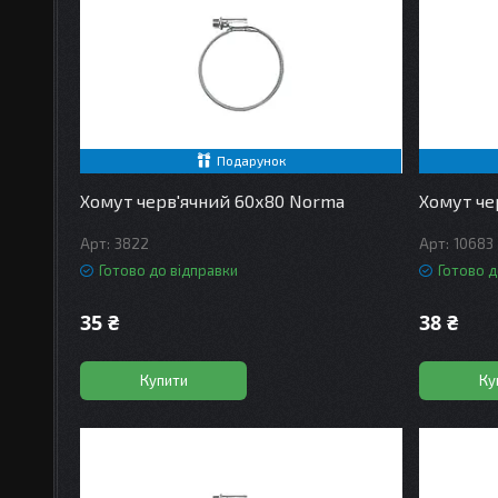
Подарунок
Хомут черв'ячний 60х80 Norma
Хомут че
3822
10683
Готово до відправки
Готово д
35 ₴
38 ₴
Купити
Ку