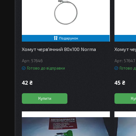
Подарунок
Хомут черв'ячний 80х100 Norma
Хомут че
57646
57647
Готово до відправки
Готово д
42 ₴
45 ₴
Купити
Ку