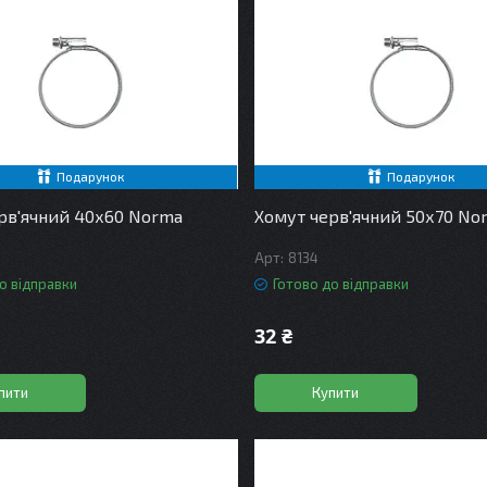
Подарунок
Подарунок
рв'ячний 40х60 Norma
Хомут черв'ячний 50х70 No
8134
о відправки
Готово до відправки
32 ₴
пити
Купити