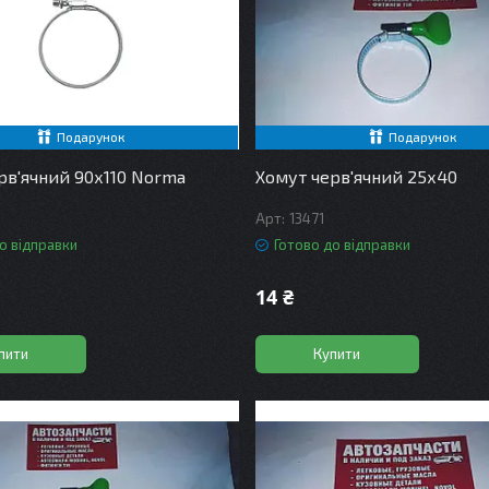
Подарунок
Подарунок
рв'ячний 90х110 Norma
Хомут черв'ячний 25х40
13471
о відправки
Готово до відправки
14 ₴
пити
Купити