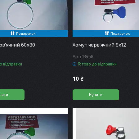
Подарунок
Подарунок
рв'ячний 60х80
Хомут черв'ячний 8х12
13468
о відправки
Готово до відправки
10 ₴
пити
Купити