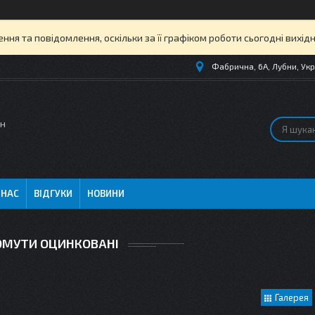
ня та повідомлення, оскільки за її графіком роботи сьогодні вихі
Фабрична, 6А, Лубни, Укр
ин
 НАС
ВІДГУКИ
НОВИНИ
ОМУТИ ОЦИНКОВАНІ
Галерея