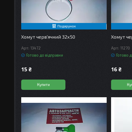
Подарунок
Хомут черв'ячний 32х50
Хомут че
13472
11270
Готово до відправки
Готово д
15 ₴
16 ₴
Купити
Ку