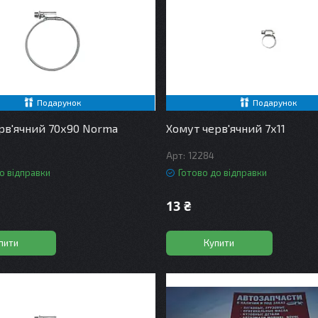
Подарунок
Подарунок
рв'ячний 70х90 Norma
Хомут черв'ячний 7х11
12284
о відправки
Готово до відправки
13 ₴
пити
Купити