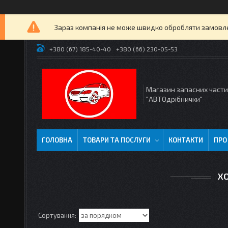
Зараз компанія не може швидко обробляти замовлен
+380 (67) 185-40-40
+380 (66) 230-05-53
Магазин запасних част
"АВТОдрібнички"
ГОЛОВНА
ТОВАРИ ТА ПОСЛУГИ
КОНТАКТИ
ПРО
Х