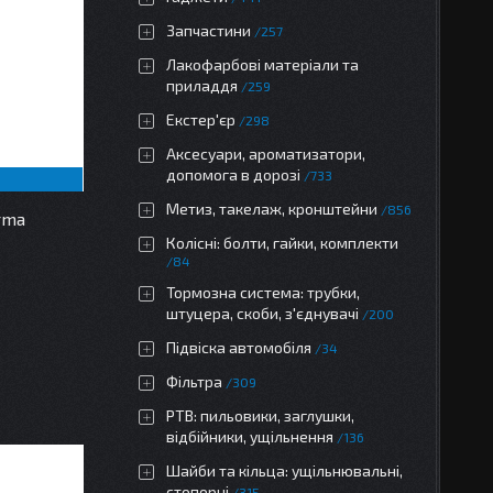
Запчастини
257
Лакофарбові матеріали та
приладдя
259
Екстер'єр
298
Аксесуари, ароматизатори,
допомога в дорозі
733
Метиз, такелаж, кронштейни
856
rma
Колісні: болти, гайки, комплекти
84
Тормозна система: трубки,
штуцера, скоби, з'єднувачі
200
Підвіска автомобіля
34
Фільтра
309
РТВ: пильовики, заглушки,
відбійники, ущільнення
136
Шайби та кільца: ущільнювальні,
стопорні
315