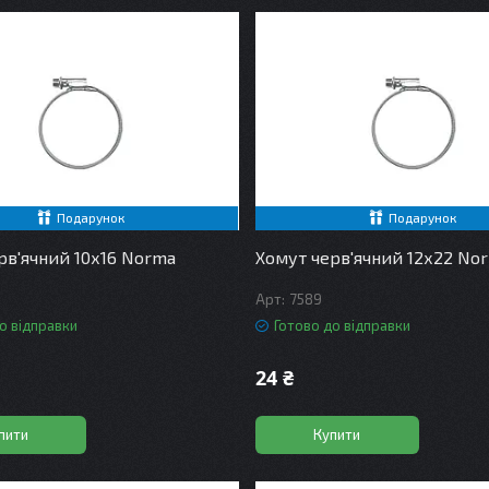
Подарунок
Подарунок
рв'ячний 10х16 Norma
Хомут черв'ячний 12х22 No
7589
о відправки
Готово до відправки
24 ₴
пити
Купити