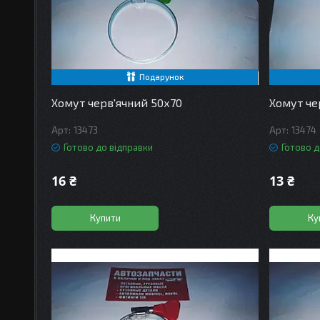
Подарунок
Хомут черв'ячний 50х70
Хомут че
13473
13474
Готово до відправки
Готово д
16 ₴
13 ₴
Купити
Ку