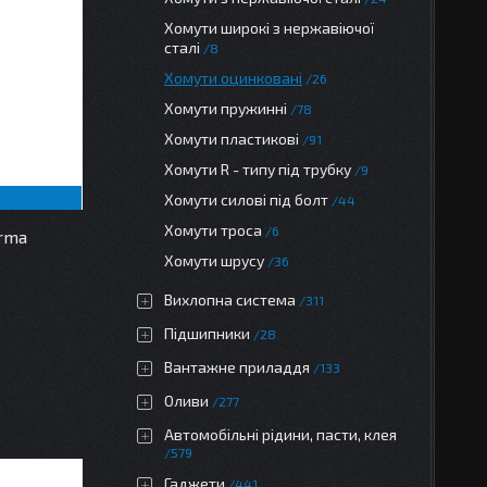
Хомути широкі з нержавіючої
сталі
8
Хомути оцинковані
26
Хомути пружинні
78
Хомути пластикові
91
Хомути R - типу під трубку
9
Хомути силові під болт
44
Хомути троса
6
rma
Хомути шрусу
36
Вихлопна система
311
Підшипники
28
Вантажне приладдя
133
Оливи
277
Автомобільні рідини, пасти, клея
579
Гаджети
441