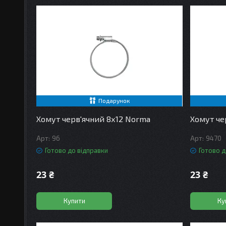
Подарунок
Хомут черв'ячний 8х12 Norma
Хомут че
96
9470
Готово до відправки
Готово д
23 ₴
23 ₴
Купити
Ку