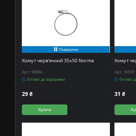
Подарунок
Хомут черв'ячний 35х50 Norma
Хомут че
10684
10933
Готово до відправки
Готово д
29 ₴
31 ₴
Купити
Ку