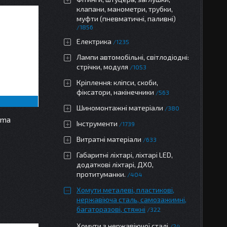
клапани, манометри, трубки,
муфти (пневматичні, паливні)
1856
Електрика
1235
Лампи автомобільні, світлодіодні:
стрічки, модуля
1053
Кріплення: кліпси, скоби,
фіксатори, накінечники
563
Шиномонтажні матеріали
380
rma
Інструменти
1739
Витратні матеріали
633
Габаритні ліхтарі, ліхтарі LED,
додаткові ліхтарі, ДХО,
протитуманки.
404
Хомути металеві, пластикові,
нержавіюча сталь, самозажимні,
багаторазові, стяжні
322
Хомути з нержавіючої сталі
24