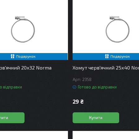
Подарунок
Подарунок
рв'ячний 20х32 Norma
Хомут черв'ячний 25х40 No
2358
о відправки
Готово до відправки
29 ₴
пити
Купити