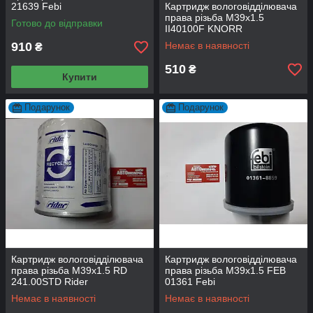
21639 Febi
Картридж вологовідділювача
права різьба M39х1.5
Готово до відправки
II40100F KNORR
910
Немає в наявності
₴
510
₴
Купити
Подарунок
Подарунок
Картридж вологовідділювача
Картридж вологовідділювача
права різьба M39х1.5 RD
права різьба M39х1.5 FEB
241.00STD Rider
01361 Febi
Немає в наявності
Немає в наявності