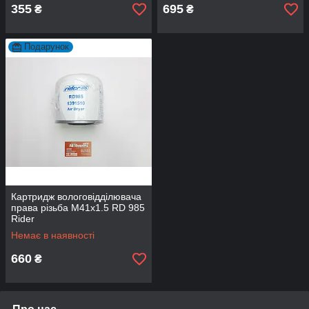
355
695
₴
₴
Подарунок
Картридж вологовідділювача
права різьба M41х1.5 RD 985
Rider
Немає в наявності
660
₴