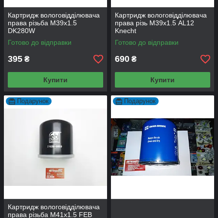
Картридж вологовідділювача
Картридж вологовідділювача
права різьба M39х1.5
права різь M39х1.5 AL12
DK280W
Knecht
Готово до відправки
Готово до відправки
395
690
₴
₴
Купити
Купити
Подарунок
Подарунок
Картридж вологовідділювача
права різьба M41х1.5 FEB