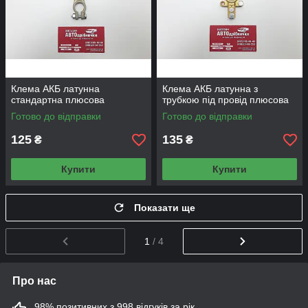
Клема АКБ латунна
Клема АКБ латунна з
стандартна плюсова
трубкою під провід плюсова
Готово до відправки
Готово до відправки
125
135
₴
₴
Купити
Купити
Показати ще
1
/ 4
Про нас
98% позитивних з 998 відгуків за рік