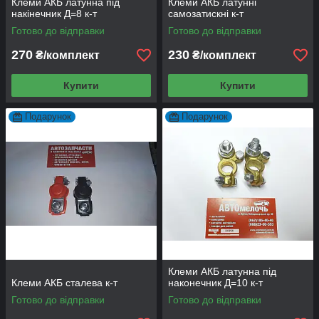
Клеми АКБ латунна під
Клеми АКБ латунні
накінечник Д=8 к-т
самозатискні к-т
Готово до відправки
Готово до відправки
270
230
₴/комплект
₴/комплект
Купити
Купити
Подарунок
Подарунок
Клеми АКБ латунна під
Клеми АКБ сталева к-т
наконечник Д=10 к-т
Готово до відправки
Готово до відправки