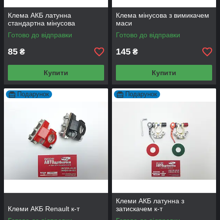
Клема АКБ латунна
Клема мінусова з вимикачем
стандартна мінусова
маси
Готово до відправки
Готово до відправки
85
145
₴
₴
Купити
Купити
Подарунок
Подарунок
Клеми АКБ латунна з
Клеми АКБ Renault к-т
затискачем к-т