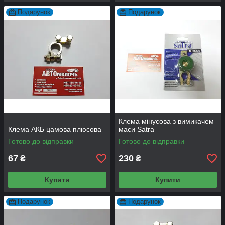
Подарунок
Подарунок
Клема мінусова з вимикачем
Клема АКБ цамова плюсова
маси Satra
Готово до відправки
Готово до відправки
67
230
₴
₴
Купити
Купити
Подарунок
Подарунок