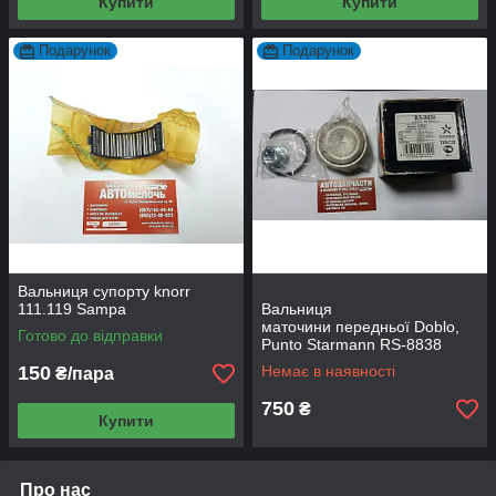
Купити
Купити
Подарунок
Подарунок
Вальниця супорту knorr
111.119 Sampa
Вальниця
маточини передньої Doblo,
Готово до відправки
Punto Starmann RS-8838
150
Немає в наявності
₴/пара
750
₴
Купити
Про нас