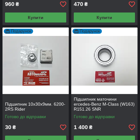
960
470
₴
₴
Купити
Купити
Подарунок
Подарунок
Підшипник маточини
Підшипник 10х30х9мм. 6200-
ercedes-Benz M-Class (W163)
2RS Rider
R151.26 SNR
Готово до відправки
Готово до відправки
30
1 400
₴
₴