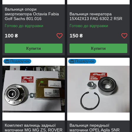
Вальниця опори
амортизатора Octaviа Fabia
Вальниця генератора
Golf Sachs 801.016
15X42X13 FAG 6302.2 RSR
Готово до відправки
Готово до відправки
100
150
₴
₴
Купити
Купити
Подарунок
Подарунок
Комплект валниць задньої
Вальниця передньої
маточини MG MG ZS, ROVER
маточини OPEL Agila SNR