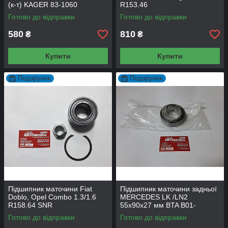
(к-т) KAGER 83-1060
R153.46
Готово до відправки
Готово до відправки
580
810
₴
₴
Купити
Купити
Подарунок
Подарунок
Підшипник маточини Fiat
Підшипник маточини задньої
Doblo, Opel Combo 1.3/1.6
MERCEDES LK /LN2
R158.64 SNR
55х90х27 мм BTA B01-
33011/q
Готово до відправки
Готово до відправки