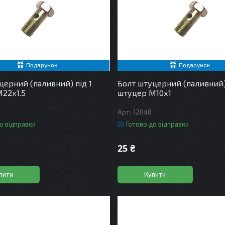
Подарунок
Подарунок
церний (паливний) під 1
Болт штуцерний (паливний) 
22х1.5
штуцер М10х1
12048
о відправки
Готово до відправки
25 ₴
пити
Купити