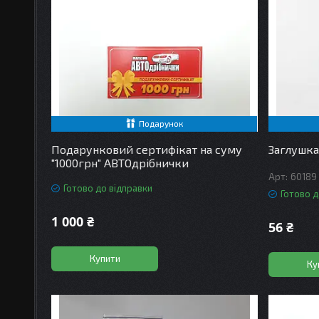
Подарунок
Подарунковий сертифікат на суму
Заглушка
"1000грн" АВТОдрібнички
60189
Готово до відправки
Готово д
1 000 ₴
56 ₴
Купити
Ку