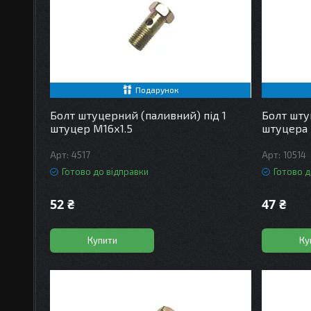
Подарунок
Болт штуцерний (паливний) під 1
Болт шту
штуцер М16х1.5
штуцера 
4517
10514
Готово до відправки
Готово д
52 ₴
47 ₴
Купити
Ку