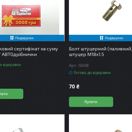
Подарунок
Подарунок
овий сертифікат на суму
Болт штуцерний (паливний) 
" АВТОдрібнички
штуцер М18х1.5
о відправки
13408
Готово до відправки
70 ₴
пити
Купити