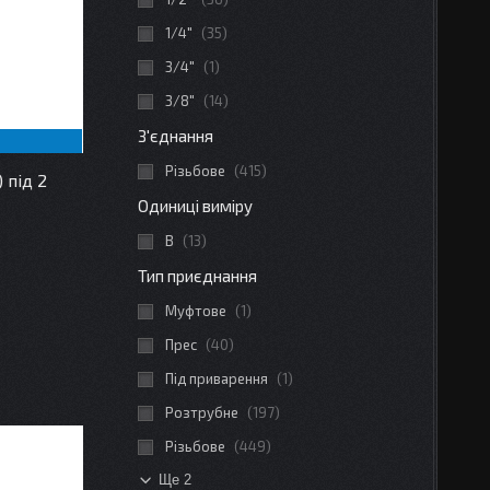
1/4"
35
3/4"
1
3/8"
14
З'єднання
Різьбове
415
 під 2
Одиниці виміру
В
13
Тип приєднання
Муфтове
1
Прес
40
Під приварення
1
Розтрубне
197
Різьбове
449
Ще 2