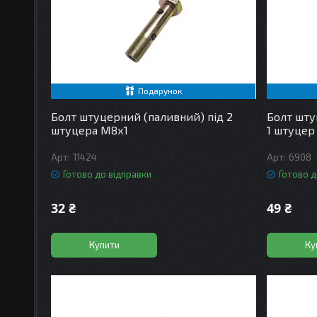
Подарунок
Болт штуцерний (паливний) під 2
Болт шту
штуцера М8х1
1 штуцер 
11424
6908
Готово до відправки
Готово д
32 ₴
49 ₴
Купити
Ку