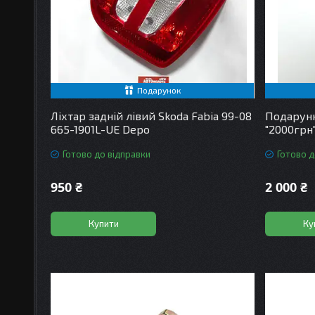
Подарунок
Ліхтар задній лівий Skoda Fabia 99-08
Подарунк
665-1901L-UE Depo
"2000грн
Готово до відправки
Готово д
950 ₴
2 000 ₴
Купити
Ку