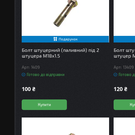
Подарунок
Болт штуцерний (паливний) під 2
Болт шту
штуцера М18х1.5
штуцер М
1409
13409
Готово до відправки
Готово д
100 ₴
120 ₴
Купити
Ку