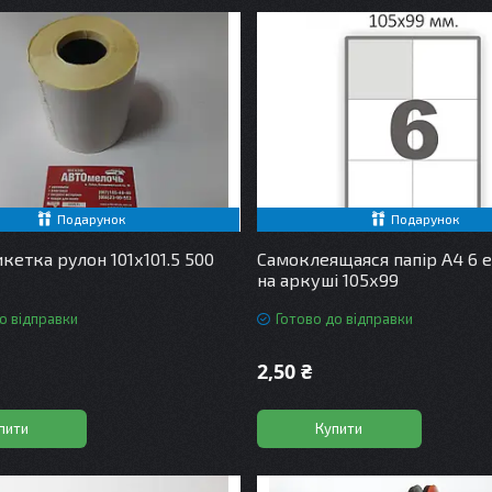
Подарунок
Подарунок
кетка рулон 101х101.5 500
Самоклеящаяся папір А4 6 
на аркуші 105х99
о відправки
Готово до відправки
2,50 ₴
пити
Купити