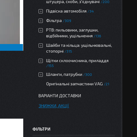
штуцера, скоби, з'єднувачі
200
Підвіска автомобіля
34
Фільтра
309
РТВ: пильовики, заглушки,
відбійники, ущільнення
136
Шайби та кільца: ущільнювальні,
стопорні
315
Щітки склоочисника, приладдя
155
Шланги, патрубки
300
Оригінальні запчастини VAG
21
ВАРІАНТИ ДОСТАВКИ
ЗНИЖКИ, АКЦІЇ
ФІЛЬТРИ