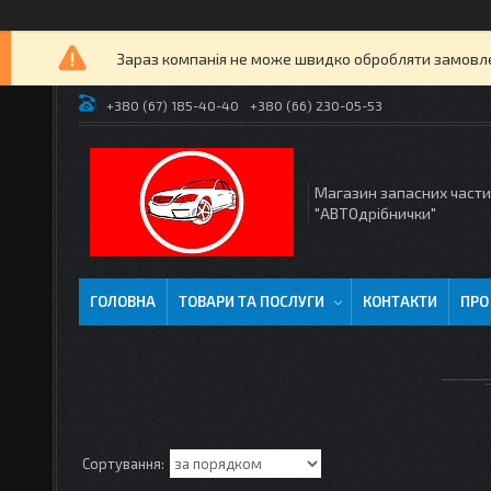
Зараз компанія не може швидко обробляти замовлен
+380 (67) 185-40-40
+380 (66) 230-05-53
Магазин запасних част
"АВТОдрібнички"
ГОЛОВНА
ТОВАРИ ТА ПОСЛУГИ
КОНТАКТИ
ПРО