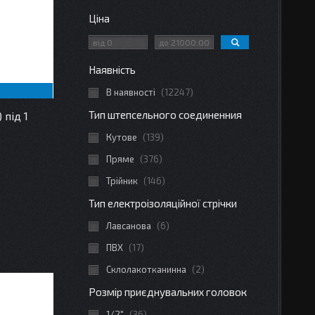
Ціна
Наявність
В наявності
12247
Тип штепсельного соединенния
під 1
Кутове
139
Пряме
376
Трійник
146
Тип електроізоляційної стрічки
Лавсанова
6
ПВХ
17
Склолакотканинна
2
Розмір приєднувальних головок
1/2"
36