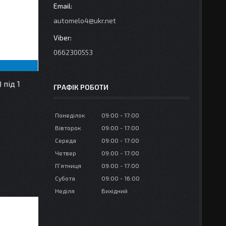
automelo4@ukr.net
0662300553
під 1
ГРАФІК РОБОТИ
Понеділок
09:00
17:00
Вівторок
09:00
17:00
Середа
09:00
17:00
Четвер
09:00
17:00
Пʼятниця
09:00
17:00
Субота
09:00
16:00
Неділя
Вихідний