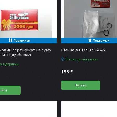
Подарунок
Подарунок
овий сертифікат на суму
Кільце A 013 997 24 45
" АВТОдрібнички
Готово до відправки
о відправки
155 ₴
Купити
пити