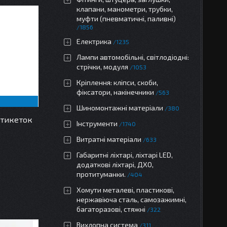
клапани, манометри, трубки,
муфти (пневматичні, паливні)
1856
Електрика
1235
Лампи автомобільні, світлодіодні:
стрічки, модуля
1053
Кріплення: кліпси, скоби,
фіксатори, накінечники
563
Шиномонтажні матеріали
380
етикеток
Інструменти
1740
Витратні матеріали
633
Габаритні ліхтарі, ліхтарі LED,
додаткові ліхтарі, ДХО,
протитуманки.
404
Хомути металеві, пластикові,
нержавіюча сталь, самозажимні,
багаторазові, стяжні
322
Вихлопна система
311