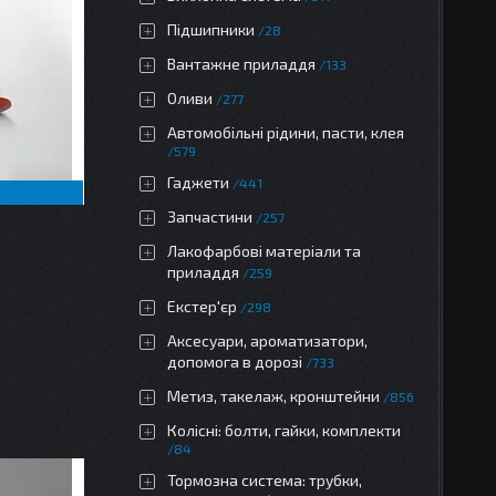
Підшипники
28
Вантажне приладдя
133
Оливи
277
Автомобільні рідини, пасти, клея
579
Гаджети
441
Запчастини
257
Лакофарбові матеріали та
приладдя
259
Екстер'єр
298
Аксесуари, ароматизатори,
допомога в дорозі
733
Метиз, такелаж, кронштейни
856
Колісні: болти, гайки, комплекти
84
Тормозна система: трубки,