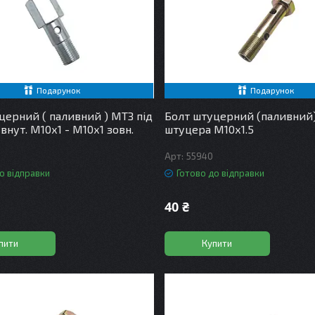
Подарунок
Подарунок
церний ( паливний ) МТЗ під
Болт штуцерний (паливний)
внут. М10х1 - М10х1 зовн.
штуцера М10х1.5
55940
о відправки
Готово до відправки
40 ₴
пити
Купити