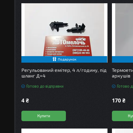
Подарунок
Регульований емітер, 4 л/годину, під
Термоети
шланг Д=4
аркушів
Готово до відправки
Готово д
4 ₴
170 ₴
Купити
Ку