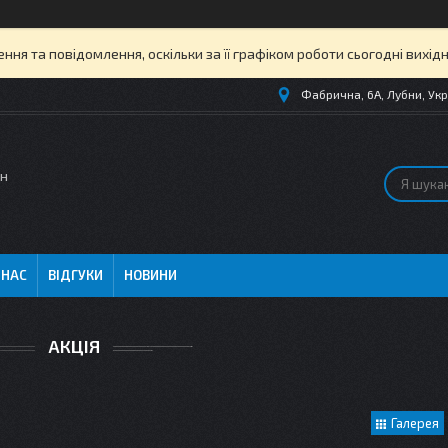
ня та повідомлення, оскільки за її графіком роботи сьогодні вихі
Фабрична, 6А, Лубни, Укр
ин
 НАС
ВІДГУКИ
НОВИНИ
АКЦІЯ
Галерея