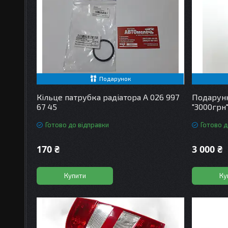
Подарунок
Кільце патрубка радіатора A 026 997
Подарунк
67 45
"3000грн
Готово до відправки
Готово д
170 ₴
3 000 ₴
Купити
Ку