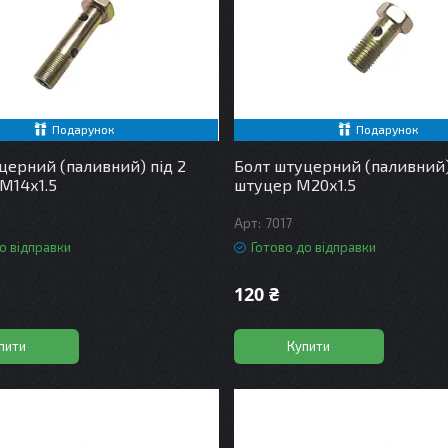
Подарунок
Подарунок
церний (паливний) під 2
Болт штуцерний (паливний) 
М14х1.5
штуцер М20х1.5
7017
о відправки
Готово до відправки
120 ₴
пити
Купити