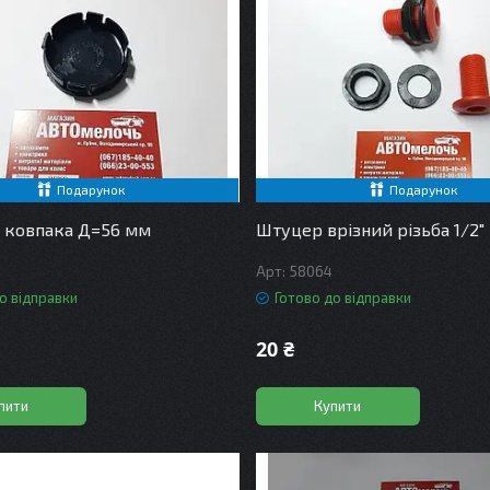
Подарунок
Подарунок
 ковпака Д=56 мм
Штуцер врізний різьба 1/2"
58064
о відправки
Готово до відправки
20 ₴
пити
Купити