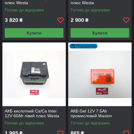
плюс Westa
плюс Westa
Готово до відправки
Готово до відправки
3 820
2 900
₴
₴
Купити
Купити
Подарунок
АКБ кислотний Сa/Ca Inter
АКБ Gel 12V 7.5Аh
12V 60Аh лівий плюс Westa
промисловий Maxion
Готово до відправки
Готово до відправки
1 965
865
₴
₴