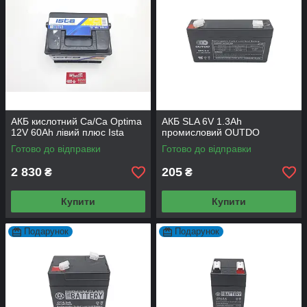
АКБ кислотний Сa/Ca Optima
АКБ SLA 6V 1.3Аh
12V 60Аh лівий плюс Ista
промисловий OUTDO
Готово до відправки
Готово до відправки
2 830
205
₴
₴
Купити
Купити
Подарунок
Подарунок