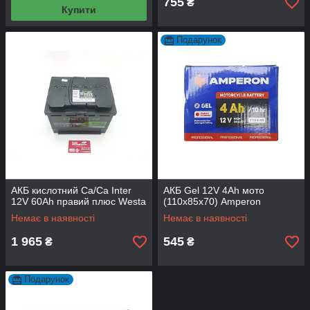
755
₴
Купити
Подарунок
АКБ кислотний Сa/Ca Inter
АКБ Gel 12V 4Аh мото
12V 60Аh правий плюс Westa
(110x85x70) Amperon
Немає в наявності
Немає в наявності
1 965
545
₴
₴
Подарунок