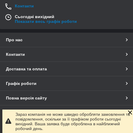
Контакти
Сьогодні вихідний
Показати весь графік роботи
Про нас
Контакти
Доставка та оплата
Графік роботи
Повна версія сайту
Сайт створено на маркетплейсі
Prom.ua
Зараз компанія не може швидко обробляти замовлення та
повідомлення, оскільки за її графіком роботи сьогодні
вихідний. Ваша заявка буде оброблена в найближчий
Політика конфіденційності
робочий день.