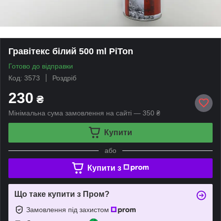
Гравітекс білий 500 ml PiTon
Готово до відправки
Код: 3573
Роздріб
230
₴
Мінімальна сума замовлення на сайті — 350 ₴
Купити
або
Купити з
Що таке купити з Пром?
Замовлення під захистом