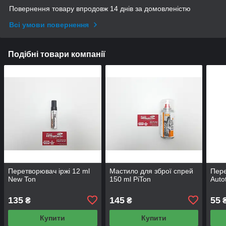
Повернення товару впродовж 14 днів за домовленістю
Всі умови повернення
Подібні товари компанії
Перетворювач іржі 12 ml
Мастило для зброї спрей
Пере
New Ton
150 ml PiTon
Auto
135
145
55
₴
₴
Купити
Купити