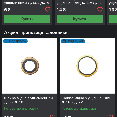
ущільненням Д=14 х Д=19
ущільненням Д=16 х Д=22
ущіл
6
14
13
₴
₴
Купити
Купити
Акційні пропозиції та новинки
Подарунок
Подарунок
Шайба мідна з ущільненням
Шайба мідна з ущільненням
Д=6 х Д=10
Д=16 х Д=22
Готово до відправки
Готово до відправки