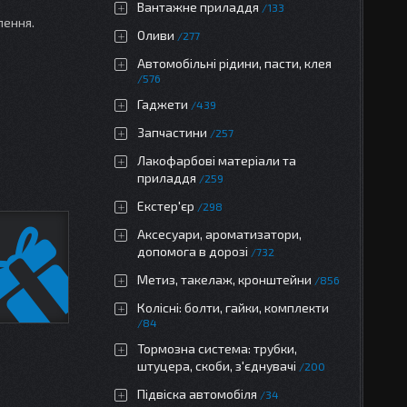
Вантажне приладдя
133
лення.
Оливи
277
Автомобільні рідини, пасти, клея
576
Гаджети
439
Запчастини
257
Лакофарбові матеріали та
приладдя
259
Екстер'єр
298
Аксесуари, ароматизатори,
допомога в дорозі
732
Метиз, такелаж, кронштейни
856
Колісні: болти, гайки, комплекти
84
Тормозна система: трубки,
штуцера, скоби, з'єднувачі
200
Підвіска автомобіля
34