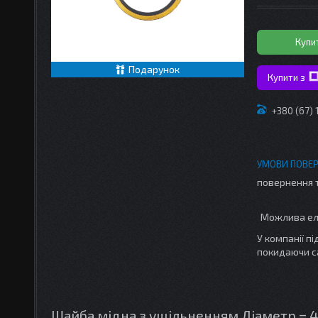
Купи
Подарунок
Купити з
+380 (67)
повернення 
У компанії п
покидаючи с
Шайба мідна з ущільненням Діаметр = 48