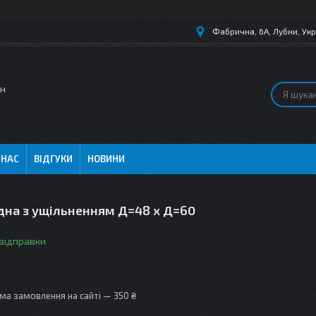
Фабрична, 6А, Лубни, Укр
ин
 НАС
ВІДГУКИ
НОВИНИ
дна з ущільненням Д=48 х Д=60
 відправки
ма замовлення на сайті — 350 ₴