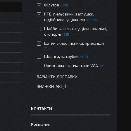
Фільтра
309
РТВ: пильовики, заглушки,
відбійники, ущільнення
136
Шайби та кільца: ущільнювальні,
стопорні
315
Щітки склоочисника, приладдя
155
Шланги, патрубки
300
Оригінальні запчастини VAG
21
ВАРІАНТИ ДОСТАВКИ
ЗНИЖКИ, АКЦІЇ
КОНТАКТИ