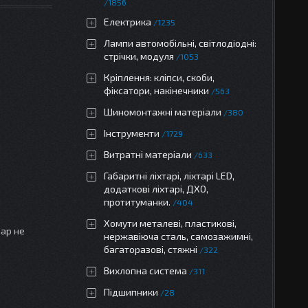
1856
Електрика
1235
Лампи автомобільні, світлодіодні:
стрічки, модуля
1053
Кріплення: кліпси, скоби,
фіксатори, накінечники
563
Шиномонтажні матеріали
380
Інструменти
1729
Витратні матеріали
633
Габаритні ліхтарі, ліхтарі LED,
додаткові ліхтарі, ДХО,
протитуманки.
404
Хомути металеві, пластикові,
вар не
нержавіюча сталь, самозажимні,
багаторазові, стяжні
322
Вихлопна система
311
Підшипники
28