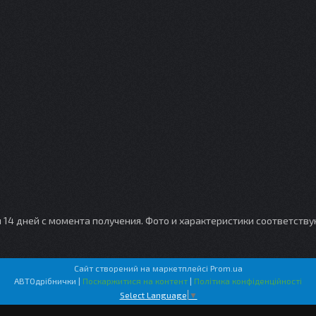
и 14 дней с момента получения. Фото и характеристики соответств
Сайт створений на маркетплейсі
Prom.ua
АВТОдрібнички |
Поскаржитися на контент
|
Політика конфіденційності
Select Language
▼