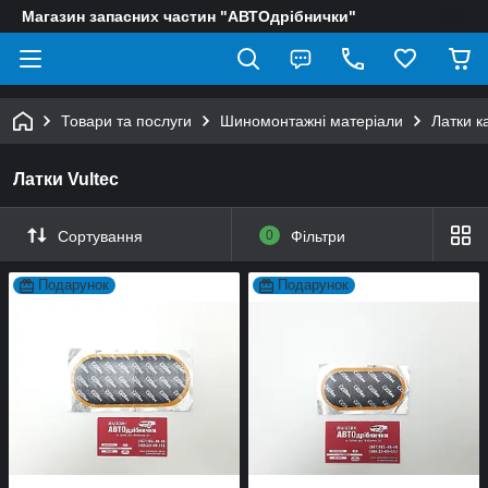
Магазин запасних частин "АВТОдрібнички"
Товари та послуги
Шиномонтажні матеріали
Латки к
Латки Vultec
Сортування
0
Фільтри
Подарунок
Подарунок