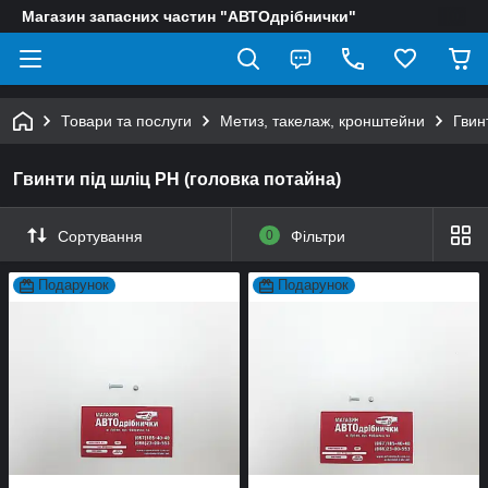
Магазин запасних частин "АВТОдрібнички"
Товари та послуги
Метиз, такелаж, кронштейни
Гвин
Гвинти під шліц PH (головка потайна)
Сортування
0
Фільтри
Подарунок
Подарунок