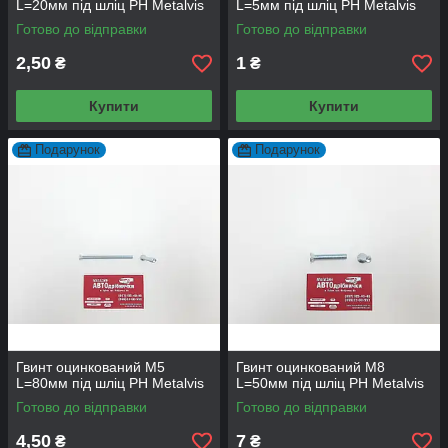
L=20мм під шліц PH Metalvis
L=5мм під шліц PH Metalvis
Готово до відправки
Готово до відправки
2,50
1
₴
₴
Купити
Купити
Подарунок
Подарунок
Гвинт оцинкований М5
Гвинт оцинкований М8
L=80мм під шліц PH Metalvis
L=50мм під шліц PH Metalvis
Готово до відправки
Готово до відправки
4,50
7
₴
₴