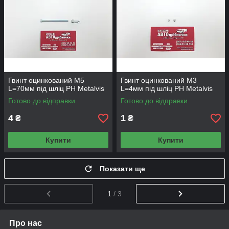
Гвинт оцинкований М5
Гвинт оцинкований М3
L=70мм під шліц PH Metalvis
L=4мм під шліц PH Metalvis
Готово до відправки
Готово до відправки
4
1
₴
₴
Купити
Купити
Показати ще
1
/ 3
Про нас