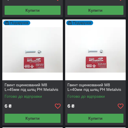
Купити
Купити
Подарунок
Подарунок
Гвинт оцинкований М8
Гвинт оцинкований М8
L=45мм під шліц PH Metalvis
L=40мм під шліц PH Metalvis
Готово до відправки
Готово до відправки
6
6
₴
₴
Купити
Купити