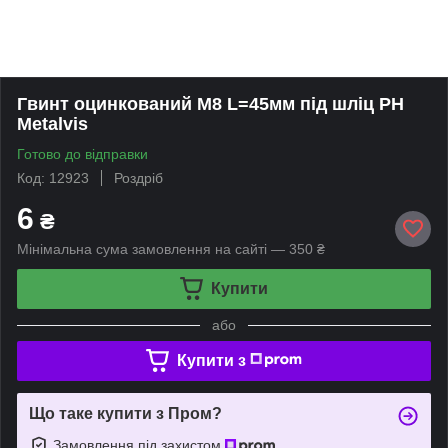
Гвинт оцинкований М8 L=45мм під шліц PH
Metalvis
Готово до відправки
Код: 12923
Роздріб
6
₴
Мінімальна сума замовлення на сайті — 350 ₴
Купити
або
Купити з
Що таке купити з Пром?
Замовлення під захистом