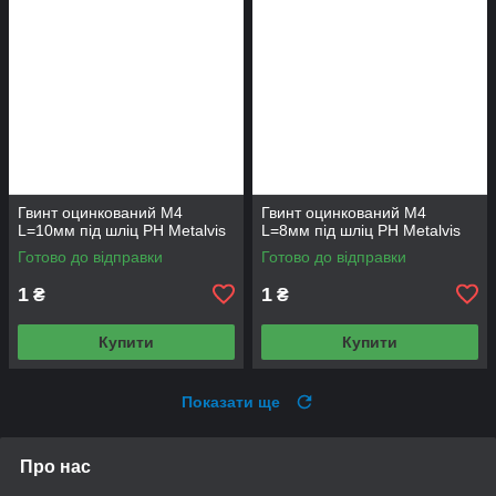
Гвинт оцинкований М4
Гвинт оцинкований М4
L=10мм під шліц PH Metalvis
L=8мм під шліц PH Metalvis
Готово до відправки
Готово до відправки
1
1
₴
₴
Купити
Купити
Показати ще
Про нас