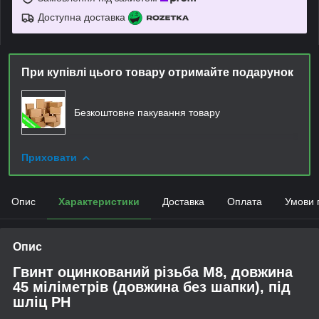
Доступна доставка
При купівлі цього товару отримайте подарунок
Безкоштовне пакування товару
Приховати
Опис
Характеристики
Доставка
Оплата
Умови 
Опис
Гвинт оцинкований різьба М8, довжина
45 міліметрів (довжина без шапки), під
шліц PH