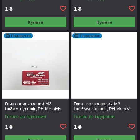
1
1
₴
₴
Купити
Купити
Подарунок
Подарунок
Гвинт оцинкований М3
Гвинт оцинкований М3
L=8мм під шліц PH Metalvis
L=16мм під шліц PH Metalvis
Готово до відправки
Готово до відправки
1
1
₴
₴