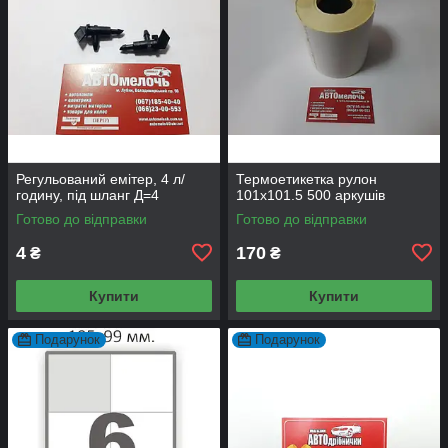
Регульований емітер, 4 л/
Термоетикетка рулон
годину, під шланг Д=4
101х101.5 500 аркушів
Готово до відправки
Готово до відправки
4
170
₴
₴
Купити
Купити
Подарунок
Подарунок