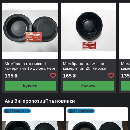
Мембрана гальмівної
Мембрана гальмівної
Мемб
камери тип 16 дрібна Febi
камери тип 20 глибока
каме
195
165
135
₴
₴
Купити
Купити
Акційні пропозиції та новинки
Подарунок
Подарунок