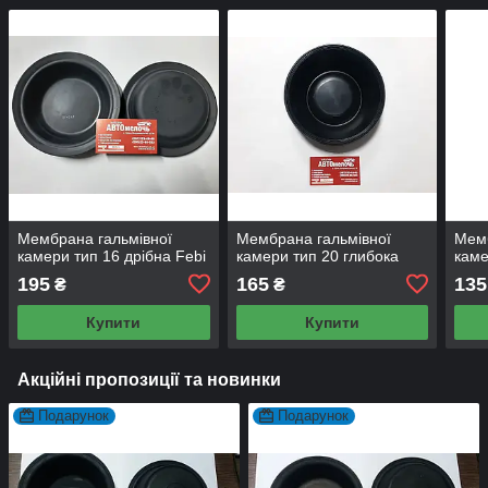
Мембрана гальмівної
Мембрана гальмівної
Мемб
камери тип 16 дрібна Febi
камери тип 20 глибока
каме
195
165
135
₴
₴
Купити
Купити
Акційні пропозиції та новинки
Подарунок
Подарунок