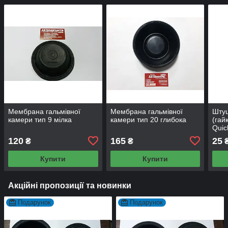
Мембрана гальмівної
Мембрана гальмівної
Штуц
камери тип 9 мілка
камери тип 20 глибока
(гай
Quic
120
165
25
₴
₴
Купити
Купити
Акційні пропозиції та новинки
Подарунок
Подарунок