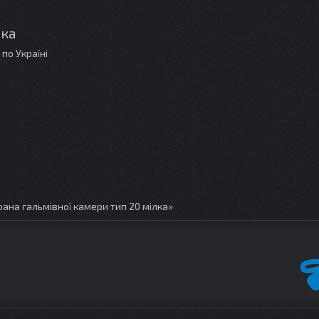
лка
по Україні
на гальмівної камери тип 20 мілка»