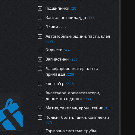
Підшипники
28
Вантажне приладдя
133
Оливи
277
Автомобільні рідини, пасти, клея
579
Гаджети
441
Запчастини
257
Лакофарбові матеріали та
приладдя
259
Екстер'єр
298
Аксесуари, ароматизатори,
допомога в дорозі
733
Метиз, такелаж, кронштейни
856
Колісні: болти, гайки, комплекти
84
Тормозна система: трубки,