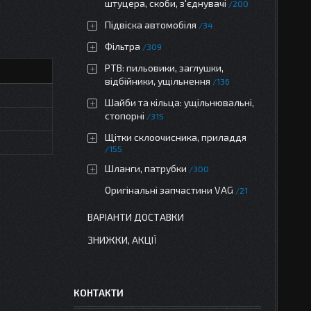
штуцера, скоби, з'єднувачі
200
Підвіска автомобіля
34
Фільтра
309
РТВ: пильовики, заглушки,
відбійники, ущільнення
136
Шайби та кільца: ущільнювальні,
стопорні
315
Щітки склоочисника, приладдя
155
Шланги, патрубки
300
Оригінальні запчастини VAG
21
ВАРІАНТИ ДОСТАВКИ
ЗНИЖКИ, АКЦІЇ
КОНТАКТИ