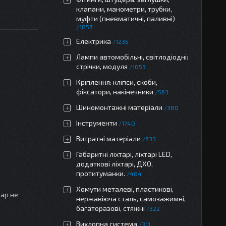
клапани, манометри, трубки,
муфти (пневматичні, паливні)
1856
Електрика
1235
Лампи автомобільні, світлодіодні:
стрічки, модуля
1053
Кріплення: кліпси, скоби,
фіксатори, накінечники
563
Шиномонтажні матеріали
380
Інструменти
1740
Витратні матеріали
633
Габаритні ліхтарі, ліхтарі LED,
додаткові ліхтарі, ДХО,
протитуманки.
404
Хомути металеві, пластикові,
вар не
нержавіюча сталь, самозажимні,
багаторазові, стяжні
322
Вихлопна система
311