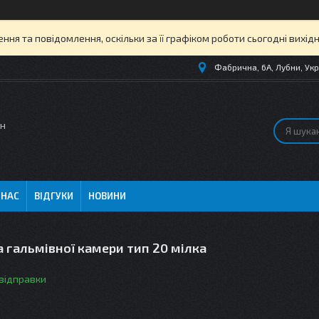
ня та повідомлення, оскільки за її графіком роботи сьогодні вихі
Фабрична, 6А, Лубни, Укр
ин
 НАС
ВІДГУКИ
НОВИНИ
 гальмівної камери тип 20 мілка
 відправки