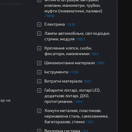
клапани, манометри, трубки,
муфти (пневматичні, паливні)
1856
Електрика
1235
Лампи автомобільні, світлодіодні:
стрічки, модуля
1053
Кріплення: кліпси, скоби,
фіксатори, накінечники
563
Шиномонтажні матеріали
380
Інструменти
1729
Витратні матеріали
633
Габаритні ліхтарі, ліхтарі LED,
додаткові ліхтарі, ДХО,
вар не
протитуманки.
404
Хомути металеві, пластикові,
нержавіюча сталь, самозажимні,
багаторазові, стяжні
322
Вихлопна система
311