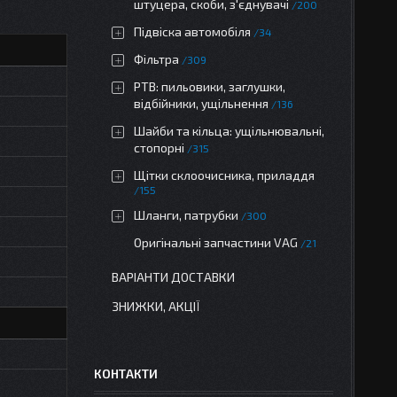
штуцера, скоби, з'єднувачі
200
Підвіска автомобіля
34
Фільтра
309
РТВ: пильовики, заглушки,
відбійники, ущільнення
136
Шайби та кільца: ущільнювальні,
стопорні
315
Щітки склоочисника, приладдя
155
Шланги, патрубки
300
Оригінальні запчастини VAG
21
ВАРІАНТИ ДОСТАВКИ
ЗНИЖКИ, АКЦІЇ
КОНТАКТИ