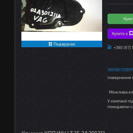
Купи
Купити з
Подарунок
+380 (67)
повернення 
У компанії п
покидаючи с
Кришка КПП WV LT35 2A301211