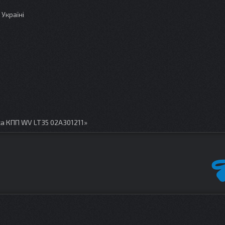
Україні
а КПП WV LT35 02A301211»