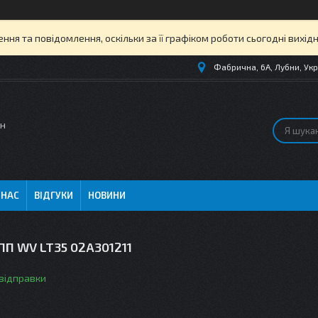
ня та повідомлення, оскільки за її графіком роботи сьогодні вихі
Фабрична, 6А, Лубни, Укр
ин
 НАС
ВІДГУКИ
НОВИНИ
ПП WV LT35 02A301211
 відправки