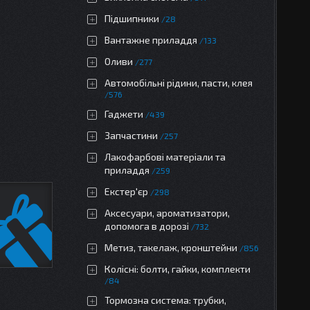
Підшипники
28
Вантажне приладдя
133
Оливи
277
Автомобільні рідини, пасти, клея
576
Гаджети
439
Запчастини
257
Лакофарбові матеріали та
приладдя
259
Екстер'єр
298
Аксесуари, ароматизатори,
допомога в дорозі
732
Метиз, такелаж, кронштейни
856
Колісні: болти, гайки, комплекти
84
Тормозна система: трубки,