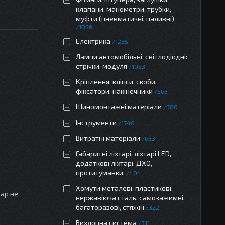
клапани, манометри, трубки,
муфти (пневматичні, паливні)
1856
Електрика
1235
Лампи автомобільні, світлодіодні:
стрічки, модуля
1053
Кріплення: кліпси, скоби,
фіксатори, накінечники
563
Шиномонтажні матеріали
380
Інструменти
1740
Витратні матеріали
633
Габаритні ліхтарі, ліхтарі LED,
додаткові ліхтарі, ДХО,
протитуманки.
404
Хомути металеві, пластикові,
вар не
нержавіюча сталь, самозажимні,
багаторазові, стяжні
322
Вихлопна система
311