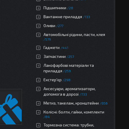
Підшипники
28
Вантажне приладдя
133
Оливи
277
Автомобільні рідини, пасти, клея
579
Гаджети
441
Запчастини
257
Лакофарбові матеріали та
приладдя
259
Екстер'єр
298
Аксесуари, ароматизатори,
допомога в дорозі
733
Метиз, такелаж, кронштейни
856
Колісні: болти, гайки, комплекти
84
Тормозна система: трубки,