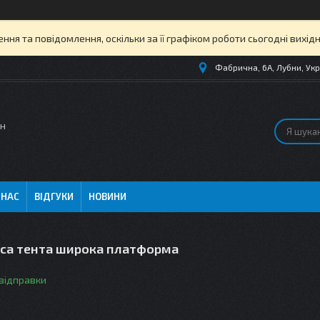
ня та повідомлення, оскільки за її графіком роботи сьогодні вихі
Фабрична, 6А, Лубни, Укр
ин
 НАС
ВІДГУКИ
НОВИНИ
оса тента широка платформа
 відправки