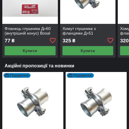
Фланець глушника Д=60
Хомут глушника з
Хому
(внутрішній конус) Bosal
фланцями Д=51
фла
77
325
320
₴
₴
Купити
Купити
Акційні пропозиції та новинки
Подарунок
Подарунок