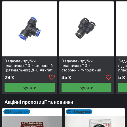
З'єднувач трубки
З'єднувач трубки
З'єд
пластикової 3-х сторонній
пластикової 3-х
під 
(рятувальник) Д=6 Airkraft
сторонній Y-подібний
плас
(рятувальник) Д=6 Airkraft
29
35
5
₴
₴
₴
Купити
Купити
Акційні пропозиції та новинки
Подарунок
Подарунок