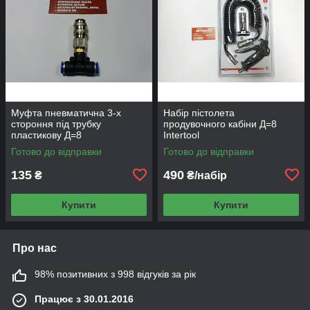
Муфта пневматична 3-х
Набір пістолета
стороння під трубку
продувочного кабіни Д=8
пластикову Д=8
Intertool
Готово до відправки
Готово до відправки
135
490
₴
₴/набір
Купити
Купити
Про нас
98% позитивних з 998 відгуків за рік
Працює з 30.01.2016