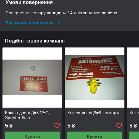
Умови повернення
Повернення товару впродовж 14 днів за домовленістю
Всі умови повернення
Подібні товари компанії
Кліпса двері Д=8 VAG,
Кліпса двері Д=8 іномарка
Кліп
Sprinter біла
5
5
5
₴
₴
₴
Купити
Купити