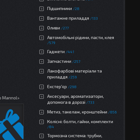
Підшипники
28
Вантажне приладдя
133
Оливи
277
Автомобільні рідини, пасти, клея
579
Гаджети
441
Запчастини
257
Лакофарбові матеріали та
приладдя
259
Екстер'єр
298
Аксесуари, ароматизатори,
о Mannol»
допомога в дорозі
733
Метиз, такелаж, кронштейни
856
Колісні: болти, гайки, комплекти
84
Тормозна система: трубки,