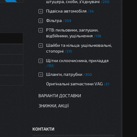
штуцера, скоби, з'єднувачі
200
Підвіска автомобіля
34
Фільтра
309
РТВ: пильовики, заглушки,
відбійники, ущільнення
136
Шайби та кільца: ущільнювальні,
стопорні
315
Щітки склоочисника, приладдя
155
Шланги, патрубки
300
Оригінальні запчастини VAG
21
ВАРІАНТИ ДОСТАВКИ
ЗНИЖКИ, АКЦІЇ
КОНТАКТИ