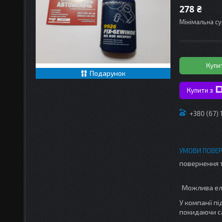
278 ₴
Мінімальна су
Купи
Подарунок
Купити з
+380 (67)
повернення 
У компанії п
покидаючи с