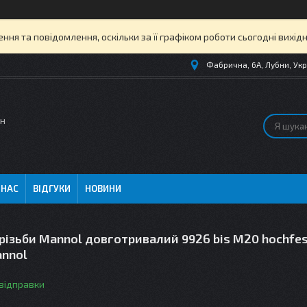
ня та повідомлення, оскільки за її графіком роботи сьогодні вихі
Фабрична, 6А, Лубни, Укр
ин
 НАС
ВІДГУКИ
НОВИНИ
різьби Mannol довготривалий 9926 bis M20 hochfes
annol
 відправки