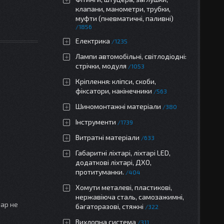
клапани, манометри, трубки,
муфти (пневматичні, паливні)
1856
Електрика
1235
Лампи автомобільні, світлодіодні:
стрічки, модуля
1053
Кріплення: кліпси, скоби,
фіксатори, накінечники
563
Шиномонтажні матеріали
380
Інструменти
1739
Витратні матеріали
633
Габаритні ліхтарі, ліхтарі LED,
додаткові ліхтарі, ДХО,
протитуманки.
404
Хомути металеві, пластикові,
нержавіюча сталь, самозажимні,
вар не
багаторазові, стяжні
322
Вихлопна система
311