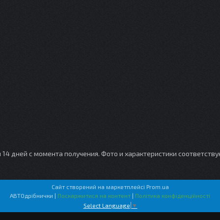
и 14 дней с момента получения. Фото и характеристики соответств
Сайт створений на маркетплейсі
Prom.ua
АВТОдрібнички |
Поскаржитися на контент
|
Політика конфіденційності
Select Language
▼