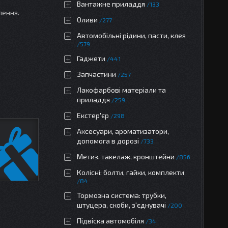
Вантажне приладдя
133
лення.
Оливи
277
Автомобільні рідини, пасти, клея
579
Гаджети
441
Запчастини
257
Лакофарбові матеріали та
приладдя
259
Екстер'єр
298
Аксесуари, ароматизатори,
допомога в дорозі
733
Метиз, такелаж, кронштейни
856
Колісні: болти, гайки, комплекти
84
Тормозна система: трубки,
штуцера, скоби, з'єднувачі
200
Підвіска автомобіля
34