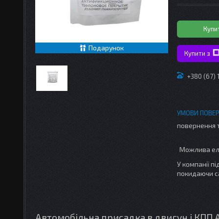
Купи
Подарунок
Купити з
+380 (67)
повернення 
У компанії п
покидаючи с
Автомобільна присадка в двигун і КПП