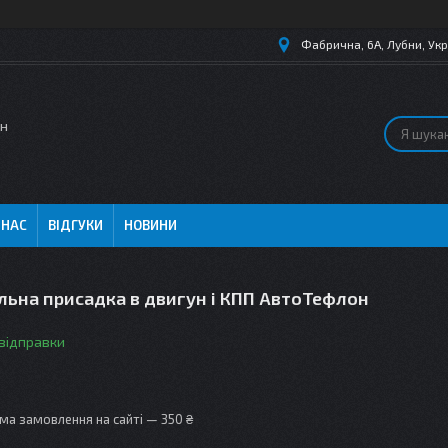
Фабрична, 6А, Лубни, Укр
ин
 НАС
ВІДГУКИ
НОВИНИ
льна присадка в двигун і КПП АвтоТефлон
 відправки
ма замовлення на сайті — 350 ₴