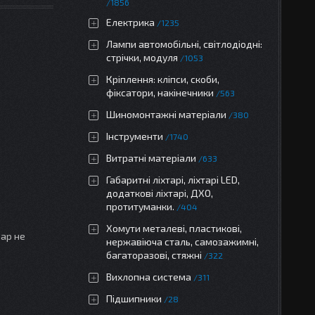
1856
Електрика
1235
Лампи автомобільні, світлодіодні:
стрічки, модуля
1053
Кріплення: кліпси, скоби,
фіксатори, накінечники
563
Шиномонтажні матеріали
380
Інструменти
1740
Витратні матеріали
633
Габаритні ліхтарі, ліхтарі LED,
додаткові ліхтарі, ДХО,
протитуманки.
404
Хомути металеві, пластикові,
вар не
нержавіюча сталь, самозажимні,
багаторазові, стяжні
322
Вихлопна система
311
Підшипники
28