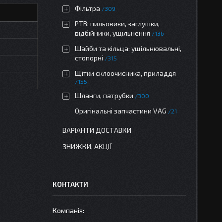
Фільтра
309
РТВ: пильовики, заглушки,
відбійники, ущільнення
136
Шайби та кільца: ущільнювальні,
стопорні
315
Щітки склоочисника, приладдя
155
Шланги, патрубки
300
Оригінальні запчастини VAG
21
ВАРІАНТИ ДОСТАВКИ
ЗНИЖКИ, АКЦІЇ
КОНТАКТИ